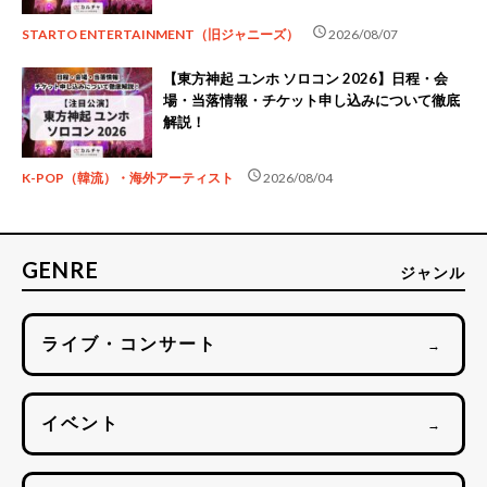
schedule
STARTO ENTERTAINMENT（旧ジャニーズ）
2026/08/07
【東方神起 ユンホ ソロコン 2026】日程・会
場・当落情報・チケット申し込みについて徹底
解説！
schedule
K-POP（韓流）・海外アーティスト
2026/08/04
GENRE
ジャンル
ライブ・コンサート
→
イベント
→