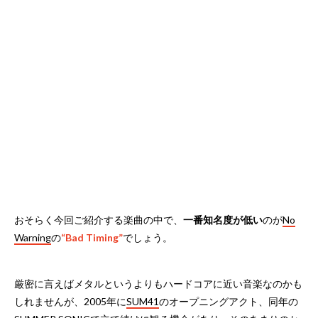
おそらく今回ご紹介する楽曲の中で、
一番知名度が低い
のが
No
Warning
の
“Bad Timing”
でしょう。
厳密に言えばメタルというよりもハードコアに近い音楽なのかも
しれませんが、2005年に
SUM41
のオープニングアクト、同年の