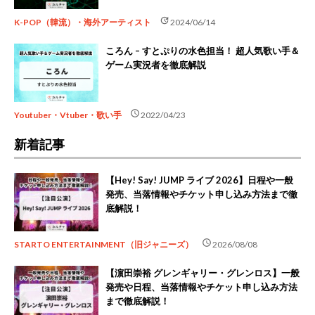
update
K-POP（韓流）・海外アーティスト
2024/06/14
ころん – すとぷりの水色担当！ 超人気歌い手＆
ゲーム実況者を徹底解説
schedule
Youtuber・Vtuber・歌い手
2022/04/23
新着記事
【Hey! Say! JUMP ライブ 2026】日程や一般
発売、当落情報やチケット申し込み方法まで徹
底解説！
schedule
STARTO ENTERTAINMENT（旧ジャニーズ）
2026/08/08
【濵田崇裕 グレンギャリー・グレンロス】一般
発売や日程、当落情報やチケット申し込み方法
まで徹底解説！