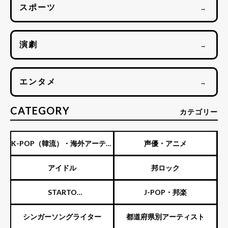
スポーツ
→
演劇
→
エンタメ
→
CATEGORY
カテゴリー
K-POP（韓流）・海外アーティ
声優・アニメ
スト
アイドル
邦ロック
STARTO
J-POP・邦楽
ENTERTAINMENT（旧ジャニ
シンガーソングライター
都道府県別アーティスト