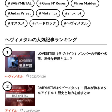
BABYMETAL
Guns N' Roses
Iron Maiden
Judas Priest
Metallica
slipknot
オススメ
ハードロック
ヘヴィメタル
ヘヴィメタルの人気記事ランキング
LOVEBITES（ラヴバイツ）メンバーの年齢や名
前、意外な経歴とは…？
update
ヘヴィメタル
2022/04/26
BABYMETAL(ベビーメタル） – 日本が誇るメタ
ルアイドル！ 歴史と魅力を総まとめ
update
アイドル
2024/07/29