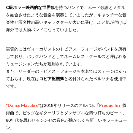
C級ホラー映画的な世界観
を持つバンドで、ムード歌謡とメタル
を融合させたような音楽を演奏していましたが、キャッチーな音
楽性と匿名性の高いキャラクターが大いに受け、ふと気が付けば
海外では大物バンドになっていました。
実質的にはヴォーカリストのトビアス・フォージがバンドを所有
しており、バックバンドとしてネームレス・グールズと呼ばれる
ミュージシャンたちが雇用されています。
また、リーダーのトビアス・フォージも本名ではステージに立っ
ておらず、現在は
コピア枢機卿
と名付けられたペルソナを使用中
です。
“Dance Macabre”
は2018年リリースのアルバム
『Prequelle』
収
録曲で、ビッグなギターリフとダンサブルな四つ打ちのビート、
80年代を思わせるシンセの音色が懐かしくも新しいキラーチュー
ン。