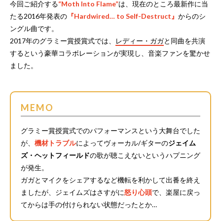
今回ご紹介する
“Moth Into Flame”
は、現在のところ最新作に当
たる2016年発表の
『Hardwired… to Self-Destruct』
からのシ
ングル曲です。
2017年のグラミー賞授賞式では、
レディー・ガガ
と同曲を共演
するという豪華コラボレーションが実現し、音楽ファンを驚かせ
ました。
MEMO
グラミー賞授賞式でのパフォーマンスという大舞台でした
が、
機材トラブル
によってヴォーカル/ギターの
ジェイム
ズ・ヘットフィールド
の歌が聴こえないというハプニング
が発生。
ガガとマイクをシェアするなど機転を利かして出番を終え
ましたが、ジェイムズはさすがに
怒り心頭
で、楽屋に戻っ
てからは手の付けられない状態だったとか…