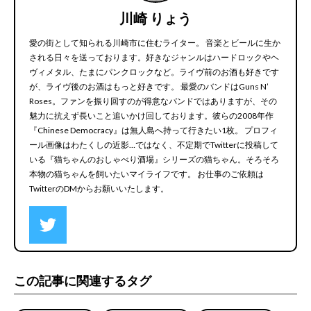
川崎 りょう
愛の街として知られる川崎市に住むライター。 音楽とビールに生か
される日々を送っております。好きなジャンルはハードロックやヘ
ヴィメタル、たまにパンクロックなど。ライヴ前のお酒も好きです
が、ライヴ後のお酒はもっと好きです。 最愛のバンドはGuns N’
Roses。ファンを振り回すのが得意なバンドではありますが、その
魅力に抗えず長いこと追いかけ回しております。彼らの2008年作
『Chinese Democracy』は無人島へ持って行きたい1枚。 プロフィ
ール画像はわたくしの近影…ではなく、不定期でTwitterに投稿して
いる『猫ちゃんのおしゃべり酒場』シリーズの猫ちゃん。そろそろ
本物の猫ちゃんを飼いたいマイライフです。 お仕事のご依頼は
TwitterのDMからお願いいたします。
この記事に関連するタグ