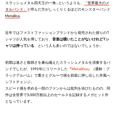
スラッシュメタル四天王の一角…というよりも、
「世界最大のメ
タルバンド」
と呼んだ方がしっくりくるほどのモンスターバンド
Metallica
。
近年ではファストファッションブランドから発売された彼らのT
シャツが人気を博しており、
音楽は聴いたことがないけれどTシ
ャツは持っている
、という人も多いのではないでしょうか。
初期は速さと複雑さを兼ね備えたスラッシュメタルを演奏するバ
ンドでしたが、1991年にリリースした
『Metallica』
（通称：ブ
ラックアルバム）で重さとグルーヴ感を前面に押し出した作風へ
シフトチェンジ。
スピード感を求める一部のファンからは批判を浴びたものの、同
作は全世界で3,000万枚以上のセールスを記録するメガヒット作
となっています。