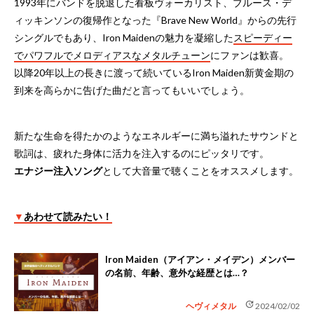
1993年にバンドを脱退した看板ヴォーカリスト、ブルース・デ
ィッキンソンの復帰作となった『Brave New World』からの先行
シングルでもあり、Iron Maidenの魅力を凝縮した
スピーディー
でパワフルでメロディアスなメタルチューン
にファンは歓喜。
以降20年以上の長きに渡って続いているIron Maiden新黄金期の
到来を高らかに告げた曲だと言ってもいいでしょう。
新たな生命を得たかのようなエネルギーに満ち溢れたサウンドと
歌詞は、疲れた身体に活力を注入するのにピッタリです。
エナジー注入ソング
として大音量で聴くことをオススメします。
▼
あわせて読みたい！
Iron Maiden（アイアン・メイデン）メンバー
の名前、年齢、意外な経歴とは…？
update
ヘヴィメタル
2024/02/02