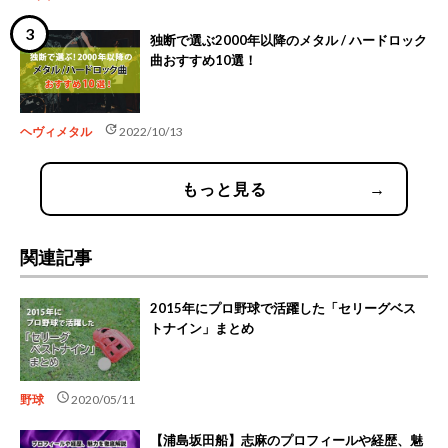
独断で選ぶ2000年以降のメタル / ハードロック
曲おすすめ10選！
update
ヘヴィメタル
2022/10/13
もっと見る
→
関連記事
2015年にプロ野球で活躍した「セリーグベス
トナイン」まとめ
schedule
野球
2020/05/11
【浦島坂田船】志麻のプロフィールや経歴、魅