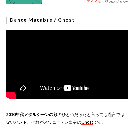
update
アイドル
2024/07/29
Dance Macabre / Ghost
2010年代メタルシーンの顔
のひとつだったと言っても過言では
ないバンド、それがスウェーデン出身の
Ghost
です。