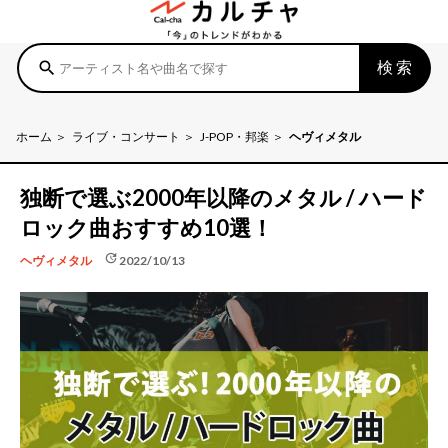
検索
search
ホーム
ライブ・コンサート
J-POP・邦楽
ヘヴィメタル
独断で選ぶ2000年以降のメタル / ハード
ロック曲おすすめ10選！
update
2022/10/13
ヘヴィメタル