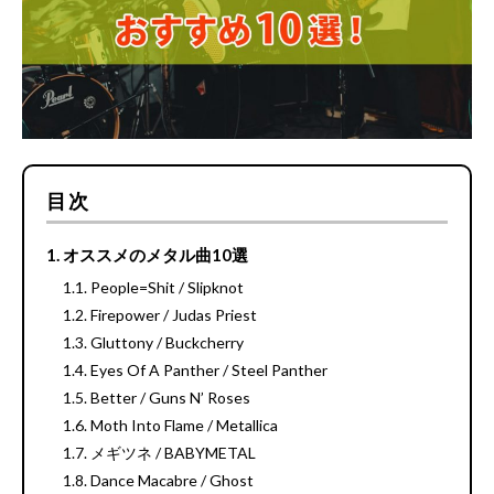
目次
オススメのメタル曲10選
People=Shit / Slipknot
Firepower / Judas Priest
Gluttony / Buckcherry
Eyes Of A Panther / Steel Panther
Better / Guns N’ Roses
Moth Into Flame / Metallica
メギツネ / BABYMETAL
Dance Macabre / Ghost