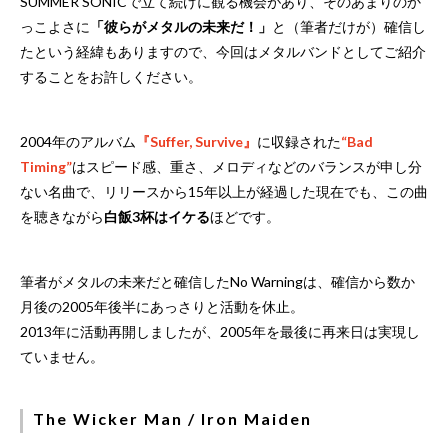
SUMMER SONICで立て続けに観る機会があり、そのあまりのか
っこよさに
「彼らがメタルの未来だ！」
と（筆者だけが）確信し
たという経緯もありますので、今回はメタルバンドとしてご紹介
することをお許しください。
2004年のアルバム
『Suffer, Survive』
に収録された
“Bad
Timing”
はスピード感、重さ、メロディなどのバランスが申し分
ない名曲で、リリースから15年以上が経過した現在でも、この曲
を聴きながら
白飯3杯はイケる
ほどです。
筆者がメタルの未来だと確信したNo Warningは、確信から数か
月後の2005年後半にあっさりと活動を休止。
2013年に活動再開しましたが、2005年を最後に再来日は実現し
ていません。
The Wicker Man / Iron Maiden