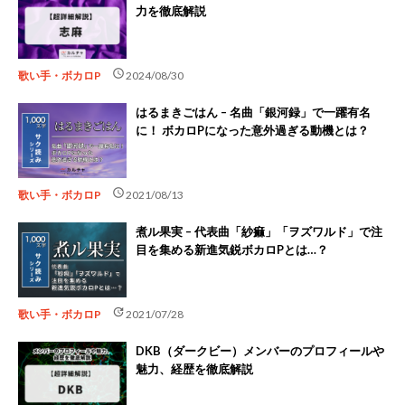
力を徹底解説
schedule
歌い手・ボカロP
2024/08/30
はるまきごはん – 名曲「銀河録」で一躍有名
に！ ボカロPになった意外過ぎる動機とは？
schedule
歌い手・ボカロP
2021/08/13
煮ル果実 – 代表曲「紗痲」「ヲズワルド」で注
目を集める新進気鋭ボカロPとは…？
update
歌い手・ボカロP
2021/07/28
DKB（ダークビー）メンバーのプロフィールや
魅力、経歴を徹底解説