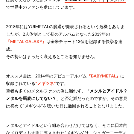
で世界中のファンを虜にしています。
2018年にはYUIMETALの脱退が発表されるという危機もありま
したが、2人体制として初のアルバムとなった2019年の
『METAL GALAXY』
は全米チャート13位を記録する快挙を達
成。
その勢いはまったく衰えるところを知りません。
オススメ曲は、2014年のデビューアルバム
『BABYMETAL』
に
収録されている
“メギツネ”
です。
筆者も多くのメタルファンの例に漏れず、
「メタルとアイドル？
メタルを馬鹿にしてない？」
と否定派だったのですが、その意見
は初めて“メギツネ”を聴いた日に撤回されることとなりました。
メタルとアイドルという組み合わせだけではなく、そこに日本的
なメロディも大胆に導入された“メギツネ”は、シュガーコーディ