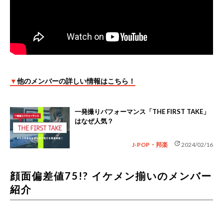
▼
他のメンバーの詳しい情報はこちら！
一発撮りパフォーマンス「THE FIRST TAKE」
はなぜ人気？
update
J-POP・邦楽
2024/02/16
顔面偏差値75!? イケメン揃いのメンバー
紹介