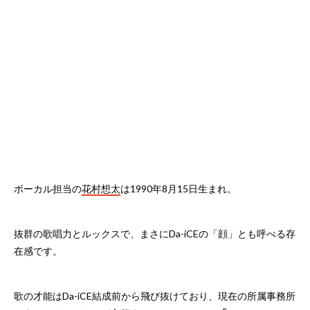
ボーカル担当の
花村想太
は1990年8月15日生まれ。
抜群の歌唱力とルックスで、まさにDa-iCEの「顔」とも呼べる存
在感です。
歌の才能はDa-iCE結成前から飛び抜けており、現在の所属事務所