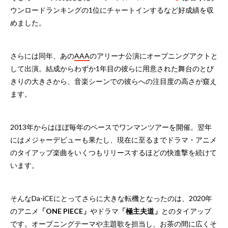
ウンロードランキングの1位にチャートインするなど好成績を収
めました。
さらには同年、あの
AAA
のアリーナ公演にオープニングアクトと
して出演。結成からわずか1年目の彼らに用意された舞台のとび
きりの大きさから、音楽シーンでの彼らへの注目度の高さが窺え
ます。
2013年からはほぼ毎年のペースでワンマンツアーを開催。翌年
にはメジャーデビューも果たし、現在に至るまでドラマ・アニメ
のタイアップ楽曲をいくつもリリースするほどの快進撃を続けて
います。
そんなDa-iCEにとってさらに大きな転機となったのは、2020年
のアニメ
「ONE PIECE」
やドラマ
「極主夫道」
とのタイアップ
です。オープニングテーマや主題歌を担当し、お茶の間に広くそ