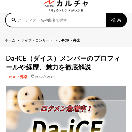
検索
search
ホーム
ライブ・コンサート
J-POP・邦楽
Da-iCE（ダイス）メンバーのプロフィ
ールや経歴、魅力を徹底解説
update
2023/12/13
J-POP・邦楽