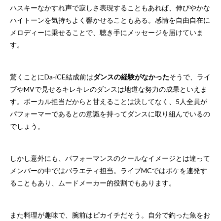
ハスキーなかすれ声で寂しさ表現することもあれば、伸びやかな
ハイトーンを気持ちよく響かせることもある。感情を自由自在に
メロディーに乗せることで、聴き手にメッセージを届けていま
す。
驚くことにDa-iCE結成前は
ダンスの経験がなかった
そうで、ライ
ブやMVで見せるキレキレのダンスは地道な努力の成果といえま
す。ボーカル担当だからと甘えることは決してなく、5人全員が
パフォーマーであるとの意識を持ってダンスに取り組んでいるの
でしょう。
しかし意外にも、パフォーマンスのクールなイメージとは違って
メンバーの中ではバラエティ担当。ライブMCではボケを連発す
ることもあり、ムードメーカー的役割でもあります。
また料理が趣味で、腕前はピカイチだそう。自分で釣った魚をお