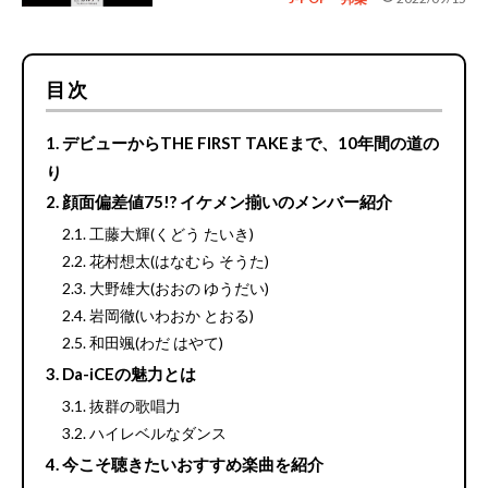
目次
デビューからTHE FIRST TAKEまで、10年間の道の
り
顔面偏差値75!? イケメン揃いのメンバー紹介
工藤大輝(くどう たいき)
花村想太(はなむら そうた)
大野雄大(おおの ゆうだい)
岩岡徹(いわおか とおる)
和田颯(わだ はやて)
Da-iCEの魅力とは
抜群の歌唱力
ハイレベルなダンス
今こそ聴きたいおすすめ楽曲を紹介