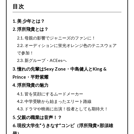
目次
美 少年とは？
浮所飛貴とは？
母親の影響でジャニーズのファンに！
オーディションに蛍光オレンジ色のテニスウェア
で参加！
新グループ・ACEesへ
憧れの先輩はSexy Zone・中島健人とKing &
Prince・平野紫耀
浮所飛貴の魅力
皆を笑顔にするムードメーカー
中学受験から始まったエリート路線
ドラマや映画に出演！役者としても期待大！
父親の職業は音声！？
現役大学生“うきなす”コンビ（浮所飛貴×那須雄
登）