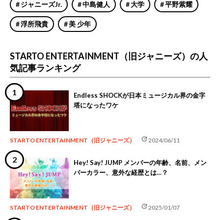
ジャニーズJr.
中島健人
大学
平野紫耀
浮所飛貴
美 少年
STARTO ENTERTAINMENT（旧ジャニーズ）の人
気記事ランキング
Endless SHOCKが日本ミュージカル界の金字
塔になったワケ
update
STARTO ENTERTAINMENT（旧ジャニーズ）
2024/06/11
Hey! Say! JUMP メンバーの年齢、名前、メン
バーカラー、意外な経歴とは…？
update
STARTO ENTERTAINMENT（旧ジャニーズ）
2025/01/07