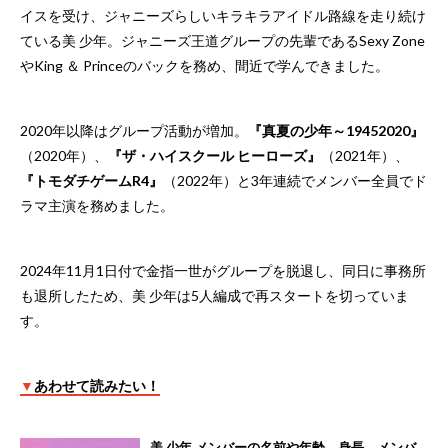
イスを受け、ジャニーズらしいキラキラアイドル路線を走り続け
ている美 少年。ジャニーズ王道グループの先輩であるSexy Zone
やKing ＆ Princeのバックを務め、間近で学んできました。
2020年以降はグループ活動が増加。
『真夏の少年～19452020』
（2020年）、
『ザ・ハイスクール ヒーローズ』
（2021年）、
『トモダチゲームR4』
（2022年）と3年連続でメンバー全員でド
ラマ主演を務めました。
2024年11月1日付で金指一世がグループを脱退し、同日に事務所
も退所したため、美 少年は5人編成で再スタートを切っていま
す。
▼
あわせて読みたい！
美 少年 メンバーの名前や年齢、身長、メンバ