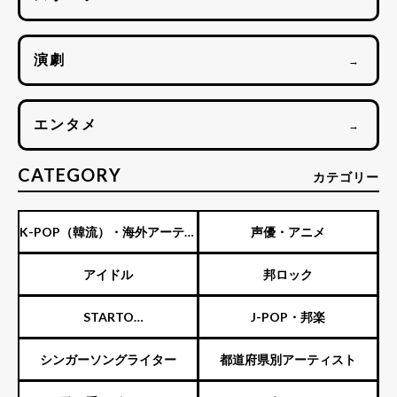
演劇
→
エンタメ
→
CATEGORY
カテゴリー
K-POP（韓流）・海外アーティ
声優・アニメ
スト
アイドル
邦ロック
STARTO
J-POP・邦楽
ENTERTAINMENT（旧ジャニ
シンガーソングライター
都道府県別アーティスト
ーズ）