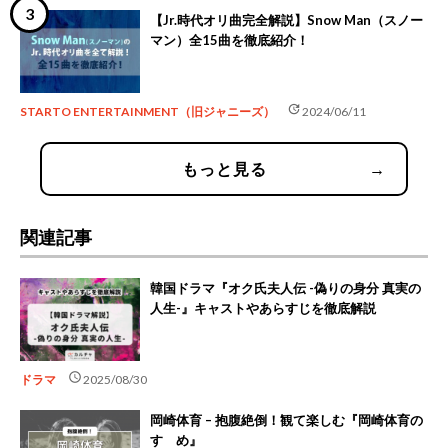
【Jr.時代オリ曲完全解説】Snow Man（スノー
マン）全15曲を徹底紹介！
update
STARTO ENTERTAINMENT（旧ジャニーズ）
2024/06/11
もっと見る
→
関連記事
韓国ドラマ『オク氏夫人伝 -偽りの身分 真実の
人生-』キャストやあらすじを徹底解説
schedule
ドラマ
2025/08/30
岡崎体育 – 抱腹絶倒！観て楽しむ『岡崎体育の
すゝめ』