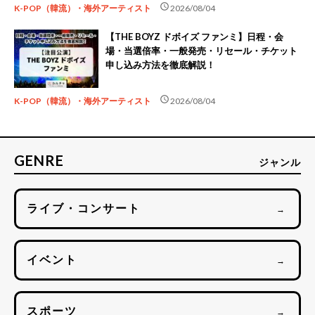
schedule
K-POP（韓流）・海外アーティスト
2026/08/04
【THE BOYZ ドボイズ ファンミ】日程・会
場・当選倍率・一般発売・リセール・チケット
申し込み方法を徹底解説！
schedule
K-POP（韓流）・海外アーティスト
2026/08/04
GENRE
ジャンル
ライブ・コンサート
→
イベント
→
スポーツ
→