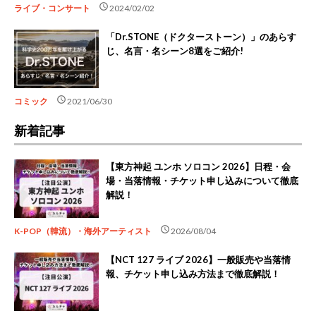
schedule
ライブ・コンサート
2024/02/02
「Dr.STONE（ドクターストーン）」のあらす
じ、名言・名シーン8選をご紹介!
schedule
コミック
2021/06/30
新着記事
【東方神起 ユンホ ソロコン 2026】日程・会
場・当落情報・チケット申し込みについて徹底
解説！
schedule
K-POP（韓流）・海外アーティスト
2026/08/04
【NCT 127 ライブ 2026】一般販売や当落情
報、チケット申し込み方法まで徹底解説！