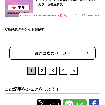
ーカラーを徹底解説
update
STARTO ENTERTAINMENT（旧ジャニーズ）
2024/12/05
浮所飛貴のチケットを探す
chevron_right
続きは次のページへ
1
2
3
4
5
この記事をシェアをしよう！
ツイート
LINE