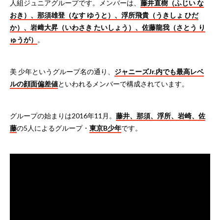
人組ジュニアグループです。メンバーは、
藤井直樹（ふじい な
おき）、那須雄登（なす ゆうと）、浮所飛貴（うきしょ ひだ
か）、岩﨑大昇（いわさき たいしょう）、佐藤龍我（さとう り
ゅうが）
。
美 少年というグループ名の通り、
ジャニーズJr.内でも最高レベ
ルの顔面偏差値
といわれるメンバーで構成されています。
グループの始まりは2016年11月。
藤井、那須、浮所、岩崎、佐
藤
の5人によるグループ・
東京B少年
です。