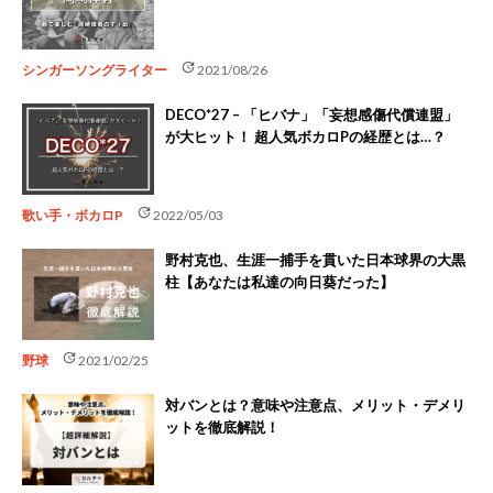
update
シンガーソングライター
2021/08/26
DECO*27 – 「ヒバナ」「妄想感傷代償連盟」
が大ヒット！ 超人気ボカロPの経歴とは…？
update
歌い手・ボカロP
2022/05/03
野村克也、生涯一捕手を貫いた日本球界の大黒
柱【あなたは私達の向日葵だった】
update
野球
2021/02/25
対バンとは？意味や注意点、メリット・デメリ
ットを徹底解説！