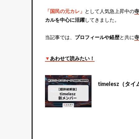
「国民の元カレ」
として人気急上昇中の
カルを中心に活躍
してきました。
当記事では、
プロフィールや経歴
と共に
▼
あわせて読みたい！
timelesz