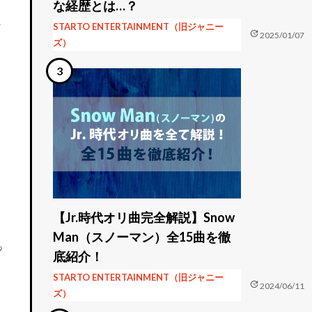
な経歴とは…？
ジ
STARTO ENTERTAINMENT（旧ジャニー
update
2025/01/07
ズ）
【Jr.時代オリ曲完全解説】Snow
Man（スノーマン）全15曲を徹
9
底紹介！
STARTO ENTERTAINMENT（旧ジャニー
update
2024/06/11
ズ）