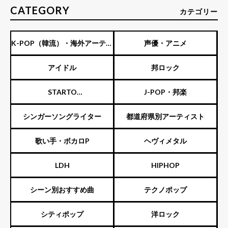
CATEGORY
カテゴリー
K-POP（韓流）・海外アーティ
声優・アニメ
スト
アイドル
邦ロック
STARTO
J-POP・邦楽
ENTERTAINMENT（旧ジャニ
シンガーソングライター
都道府県別アーティスト
ーズ）
歌い手・ボカロP
ヘヴィメタル
LDH
HIPHOP
シーン別おすすめ曲
テクノポップ
シティポップ
洋ロック