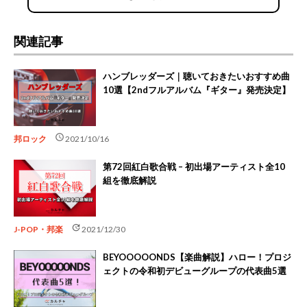
関連記事
ハンブレッダーズ｜聴いておきたいおすすめ曲
10選【2ndフルアルバム『ギター』発売決定】
schedule
邦ロック
2021/10/16
第72回紅白歌合戦 – 初出場アーティスト全10
組を徹底解説
update
J-POP・邦楽
2021/12/30
BEYOOOOONDS【楽曲解説】ハロー！プロジ
ェクトの令和初デビューグループの代表曲5選