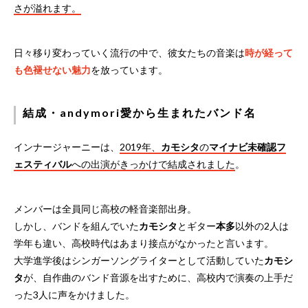
さが溢れます。
日々移り変わっていく流行の中で、彼女たちの音楽は
時が経って
も色褪せない魅力
を放っています。
結成・andymori愛から生まれたバンド名
インナージャーニーは、
2019年、
カモシタ
の
マイナビ未確認フ
ェスティバル
への出演がきっかけで結成されました
。
メンバーは全員同じ高校の軽音楽部出身。
しかし、バンドを組んでいた
カモシタ
とギター
本多
以外の2人は
学年も違い、高校時代はあまり接点がなかったと言います。
大学進学後はシンガーソングライターとして活動していた
カモシ
タ
が、自作曲のバンド音源を出すために、高校内で演奏の上手だ
った3人に声をかけました。