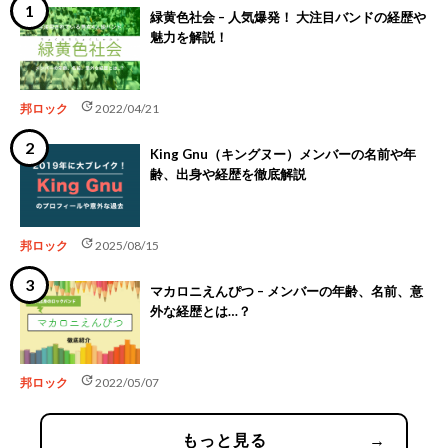
緑黄色社会 – 人気爆発！ 大注目バンドの経歴や
魅力を解説！
update
邦ロック
2022/04/21
King Gnu（キングヌー）メンバーの名前や年
齢、出身や経歴を徹底解説
update
邦ロック
2025/08/15
マカロニえんぴつ – メンバーの年齢、名前、意
外な経歴とは…？
update
邦ロック
2022/05/07
もっと見る
→