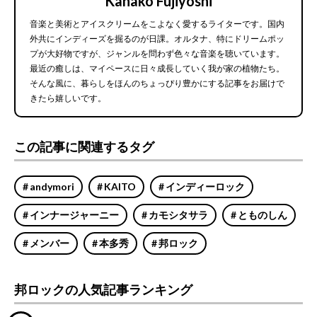
Kanako Fujiyoshi
音楽と美術とアイスクリームをこよなく愛するライターです。国内
外共にインディーズを掘るのが日課。オルタナ、特にドリームポッ
プが大好物ですが、ジャンルを問わず色々な音楽を聴いています。
最近の癒しは、マイペースに日々成長していく我が家の植物たち。
そんな風に、暮らしをほんのちょっぴり豊かにする記事をお届けで
きたら嬉しいです。
この記事に関連するタグ
andymori
KAITO
インディーロック
インナージャーニー
カモシタサラ
とものしん
メンバー
本多秀
邦ロック
邦ロックの人気記事ランキング