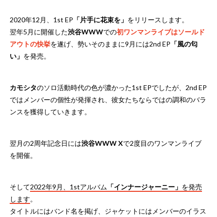
2020年12月、1st EP
「片手に花束を」
をリリースします。
翌年5月に開催した
渋谷WWW
での
初ワンマンライブはソールド
アウトの快挙
を遂げ、勢いそのままに9月には2nd EP
「風の匂
い」
を発売。
カモシタ
のソロ活動時代の色が濃かった1st EPでしたが、2nd EP
ではメンバーの個性が発揮され、彼女たちならではの調和のバラ
ンスを獲得していきます。
翌月の2周年記念日には
渋谷WWW X
で2度目のワンマンライブ
を開催。
そして
2022年9月、1stアルバム
「インナージャーニー」
を発売
します
。
タイトルにはバンド名を掲げ、ジャケットにはメンバーのイラス