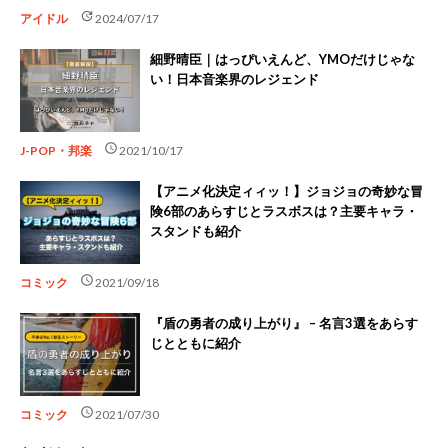
update
アイドル
2024/07/17
細野晴臣｜はっぴいえんど、YMOだけじゃな
い！日本音楽界のレジェンド
schedule
J-POP・邦楽
2021/10/17
【アニメ化決定ィィッ！】ジョジョの奇妙な冒
険6部のあらすじとラスボスは？主要キャラ・
スタンドも紹介
schedule
コミック
2021/09/18
『盾の勇者の成り上がり』 – 名言3選をあらす
じとともに紹介
schedule
コミック
2021/07/30