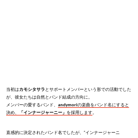
当初は
カモシタサラ
とサポートメンバーという形での活動でした
が、彼女たちは自然とバンド結成の方向に。
メンバーの愛するバンド、
andymori
の楽曲をバンド名にすると
決め、
「インナージャーニー」
を採用します
。
直感的に決定されたバンド名でしたが、”インナージャーニ