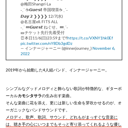
@梅田Shangri-La
˗ˏˋ ☕️𝙂𝙪𝙚𝙨𝙩 帝国喫茶☕️ ˎˊ˗
𝘿𝙖𝙮 𝟮 ❯❯❯❯ 12/7(水)
@名古屋ell. FITS ALL
˗ˏˋ 💤𝙂𝙪𝙚𝙨𝙩 ねぐせ。💤ˎˊ˗
🎫チケット先行先着受付
⏰本日11/6(日)23:59まで‼️
https://t.co/VXNY1hk0Ef
pic.twitter.com/nY8Db3gdDz
— インナージャーニー (@innerjourney_)
November 6,
2022
2019年から始動した4人組バンド、インナージャーニー。
シンプルなグッドメロディと飾らない歌詞が特徴的な、ギターボ
ーカル
カモシタサラ
の生み出す楽曲。
そんな楽曲に花を添え、更には新しい生命を芽吹かせるのが、オ
ーガニックなバンドサウンドです。
メロディ、歌声、歌詞、サウンド、どれもがまっすぐな音楽に
は、聴き手の心にいつまでもそっと寄り添ってくれるような優し