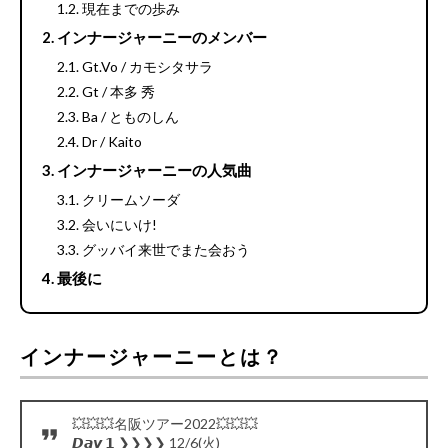
現在までの歩み
インナージャーニーのメンバー
Gt.Vo / カモシタサラ
Gt / 本多 秀
Ba / とものしん
Dr / Kaito
インナージャーニーの人気曲
クリームソーダ
会いにいけ!
グッバイ来世でまた会おう
最後に
インナージャーニーとは？
💥💥💥名阪ツアー2022💥💥💥
𝘿𝙖𝙮 𝟭 ❯❯❯❯ 12/6(火)