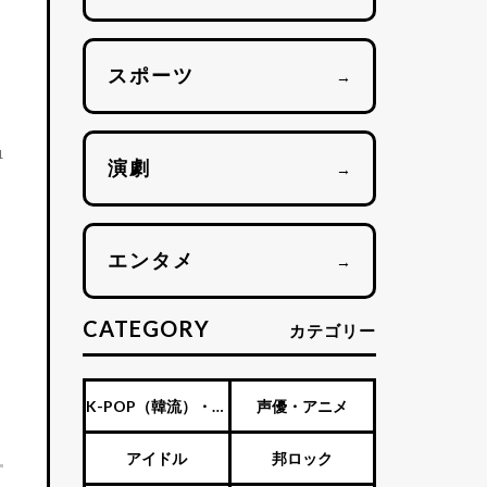
スポーツ
→
1
演劇
→
エンタメ
→
CATEGORY
カテゴリー
K-POP（韓流）・海
声優・アニメ
外アーティスト
アイドル
邦ロック