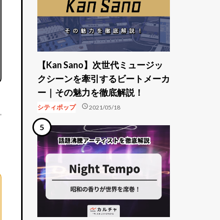
【Kan Sano】次世代ミュージッ
クシーンを牽引するビートメーカ
ー｜その魅力を徹底解説！
schedule
シティポップ
2021/05/18