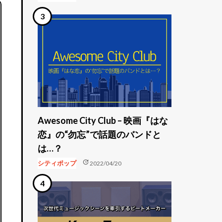
Awesome City Club – 映画『はな
恋』の“勿忘”で話題のバンドと
は…？
update
シティポップ
2022/04/20