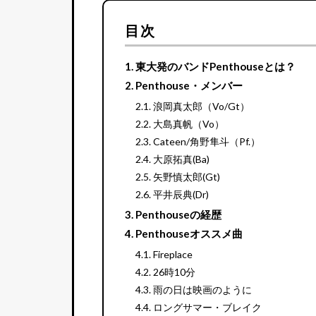
目次
東大発のバンドPenthouseとは？
Penthouse・メンバー
浪岡真太郎（Vo/Gt）
大島真帆（Vo）
Cateen/角野隼斗（Pf.）
大原拓真(Ba)
矢野慎太郎(Gt)
平井辰典(Dr)
Penthouseの経歴
Penthouseオススメ曲
Fireplace
26時10分
雨の日は映画のように
ロングサマー・ブレイク