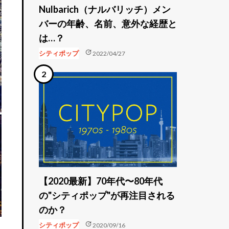
Nulbarich（ナルバリッチ）メン
バーの年齢、名前、意外な経歴と
は…？
update
シティポップ
2022/04/27
【2020最新】70年代〜80年代
の"シティポップ"が再注目される
のか？
update
シティポップ
2020/09/16