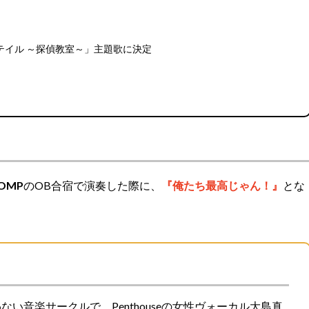
テイル ～探偵教室～」主題歌に決定
OMP
のOB合宿で演奏した際に、
『俺たち最高じゃん！』
とな
い音楽サークルで、Penthouseの女性ヴォーカル大島真