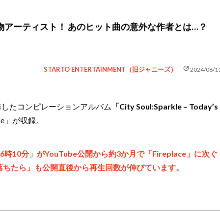
大物アーティスト！ あのヒット曲の意外な作者とは…？
update
STARTO ENTERTAINMENT（旧ジャニーズ）
2024/06/1
修したコンピレーションアルバム
「City Soul:Sparkle – Today’s
lace」が収録。
時10分」がYouTube公開から約3か月で「Fireplace」に次ぐ
に落ちたら」も公開直後から再生回数が伸びています。