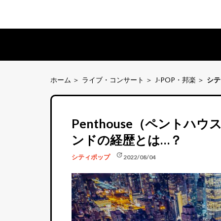
ホーム
ライブ・コンサート
J-POP・邦楽
シテ
Penthouse（ペントハ
ンドの経歴とは…？
update
シティポップ
2022/08/04