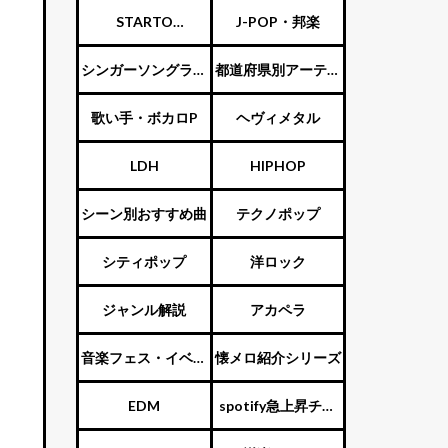
STARTO
J-POP・邦楽
ENTERTAINMENT（旧
シンガーソングライ
都道府県別アーティ
し
ジャニーズ）
ター
スト
歌い手・ボカロP
ヘヴィメタル
LDH
HIPHOP
曲
シーン別おすすめ曲
テクノポップ
シティポップ
洋ロック
ジャンル解説
アカペラ
音楽フェス・イベン
懐メロ紹介シリーズ
ト
EDM
spotify急上昇チャ