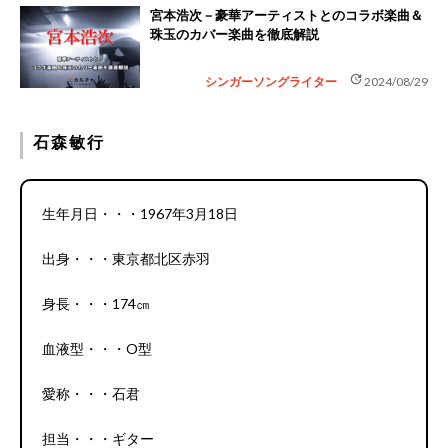
宮本浩次－豪華アーティストとのコラボ楽曲＆
珠玉のカバー楽曲を徹底解説
update
シンガーソングライター
2024/08/29
石森敏行
生年月日・・・1967年3月18日
出身・・・東京都北区赤羽
身長・・・174㎝
血液型・・・O型
愛称・・・石君
担当・・・ギター