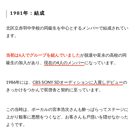
1981年：結成
北区立赤羽中学校の同級生を中心とするメンバーで結成されてい
ます。
当初は6人でグループを組んでいました
が脱退や富永の高校の同
級生の加入があり、
現在の4人のメンバー
になっています。
1986年には、
CBS SONY SDオーディションに入賞しデビュー
の
きっかけをつかんで双啓舎と契約に至っています。
この当時は、ボーカルの宮本浩次さんも酔っぱらってステージに
上がり観客に悪態をつくなど、お客さんも戸惑いを隠せなかった
ようです。