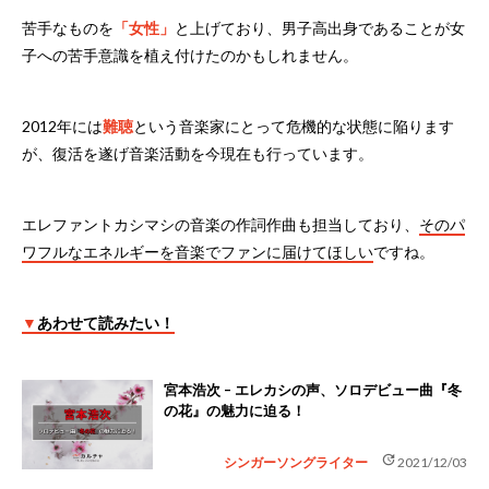
苦手なものを
「女性」
と上げており、男子高出身であることが女
子への苦手意識を植え付けたのかもしれません。
2012年には
難聴
という音楽家にとって危機的な状態に陥ります
が、復活を遂げ音楽活動を今現在も行っています。
エレファントカシマシの音楽の作詞作曲も担当しており、
そのパ
ワフルなエネルギーを音楽でファンに届けてほしい
ですね。
▼
あわせて読みたい！
宮本浩次 – エレカシの声、ソロデビュー曲『冬
の花』の魅力に迫る！
update
シンガーソングライター
2021/12/03