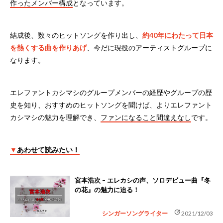
作ったメンバー構成
となっています。
結成後、数々のヒットソングを作り出し、
約40年にわたって日本
を熱くする曲を作りあげ
、今だに現役のアーティストグループに
なります。
エレファントカシマシのグループメンバーの経歴やグループの歴
史を知り、おすすめのヒットソングを聞けば、よりエレファント
カシマシの魅力を理解でき、
ファンになること間違えなし
です。
▼
あわせて読みたい！
宮本浩次 – エレカシの声、ソロデビュー曲『冬
の花』の魅力に迫る！
update
シンガーソングライター
2021/12/03