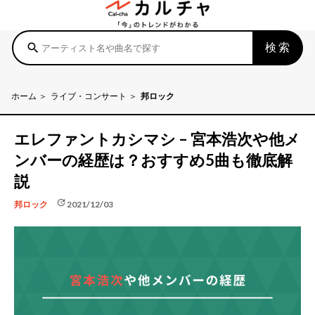
検索
search
ホーム
ライブ・コンサート
邦ロック
エレファントカシマシ – 宮本浩次や他メ
ンバーの経歴は？おすすめ5曲も徹底解
説
update
2021/12/03
邦ロック