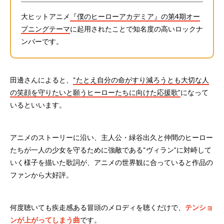
大ヒットアニメ
『僕のヒーローアカデミア』の第4期オー
プニングテーマ
に起用されたことで知名度の高いロックナ
ンバーです。
田邊さんによると、
“たとえ自分の命がすり減ろうとも大切な人
の笑顔を守りたいと願うヒーローたちに向けた応援歌”
になって
いるといいます。
アニメのストーリーに沿い、主人公・緑谷出久と仲間のヒーロー
たちが一人の少女を守るために強敵である“ヴィラン”に対峙して
いく様子を描いた歌詞が、アニメの世界観に合っていると作品の
ファンから大好評。
何度聴いても疾走感ある冒頭のメロディを聴くだけで、
テンショ
ンが上がってしまう曲
です。