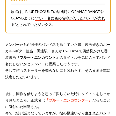
原点は、BLUE ENCOUNTの結成時にORANGE RANGEや
GLAYのように
“バンド名に色の名称が入ったバンドが売れ
る”
とされていたジンクス。
メンバーたちが同様のバンド名を探していた際、映画好きのボー
カル&ギター担当・田邊駿一さんがTSUTAYAで偶然見かけた香
港映画
『ブルー・エンカウント』
のタイトルを気に入ってバンド
名にしないかとメンバーに提案したそうです。
そして誰もストーリーを知らないにも関わらず、そのまま正式に
決定したといいます。
後に、同作を借りようと思って探していた時にタイトルをしっか
り見たところ、正式名は
『ブルー・エンカウンター』
だったこと
に気付いた田邊さん。
今では笑い話となっていますが、彼の勘違いから生まれたバンド