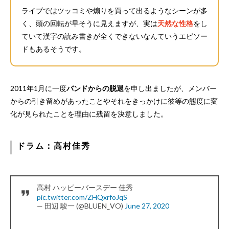
ライブではツッコミや煽りを買って出るようなシーンが多
く、頭の回転が早そうに見えますが、実は
天然な性格
をし
ていて漢字の読み書きが全くできないなんていうエピソー
ドもあるそうです。
2011年1月に一度
バンドからの脱退
を申し出ましたが、メンバー
からの引き留めがあったことやそれをきっかけに彼等の態度に変
化が見られたことを理由に残留を決意しました。
ドラム：高村佳秀
高村 ハッピーバースデー 佳秀
pic.twitter.com/ZHQxrfoJqS
— 田辺 駿一 (@BLUEN_VO)
June 27, 2020