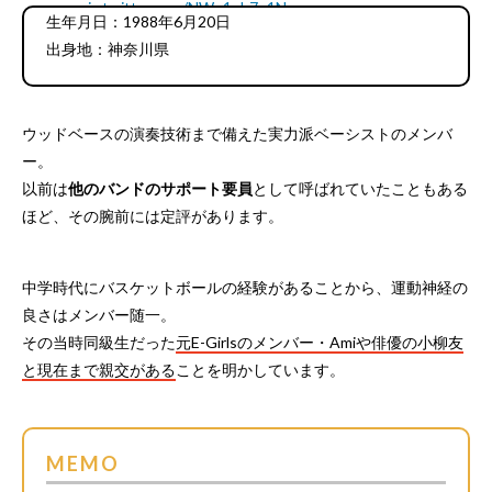
pic.twitter.com/NWo1nh7q1N
生年月日：1988年6月20日
— つーじー辻村勇太 (@yuuta_BLUEEN)
January 17,
2018
出身地：神奈川県
ウッドベースの演奏技術まで備えた実力派ベーシストのメンバ
ー。
以前は
他のバンドのサポート要員
として呼ばれていたこともある
ほど、その腕前には定評があります。
中学時代にバスケットボールの経験があることから、運動神経の
良さはメンバー随一。
その当時同級生だった
元E-Girlsのメンバー・Amiや俳優の小柳友
と現在まで親交がある
ことを明かしています。
MEMO