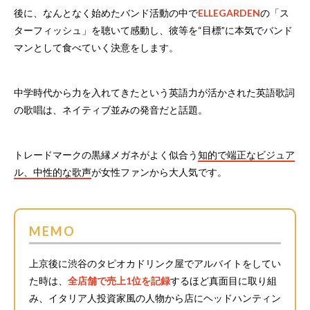
後に、なんとなく始めたバンド活動の中で
ELLEGARDEN
の「ス
ターフィッシュ」を聴いて感動し、彼等を“目標”に本気でバンド
マンとして食べていく決意をします。
中学時代から力を入れてきたという英語力が活かされた英語歌詞
の歌唱は、ネイティブ並みの発音だと話題。
トレードマークの黒縁メガネがよく似合う
知的で端正なビジュア
ル、中性的な歌声
が女性ファンから大人気です。
MEMO
上京後に渋谷のタピオカドリンク屋でアルバイトをしてい
た時は、
全店舗で売上1位を記録
するほど真面目に取り組
み、イタリア人投資家風の人物から店にヘッドハンティン