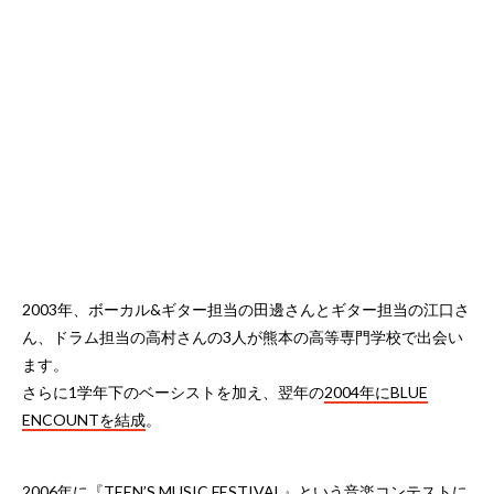
2003年、ボーカル&ギター担当の田邊さんとギター担当の江口さ
ん、ドラム担当の高村さんの3人が熊本の高等専門学校で出会い
ます。
さらに1学年下のベーシストを加え、翌年の
2004年にBLUE
ENCOUNTを結成
。
2006年に『TEEN’S MUSIC FESTIVAL』という音楽コンテストに