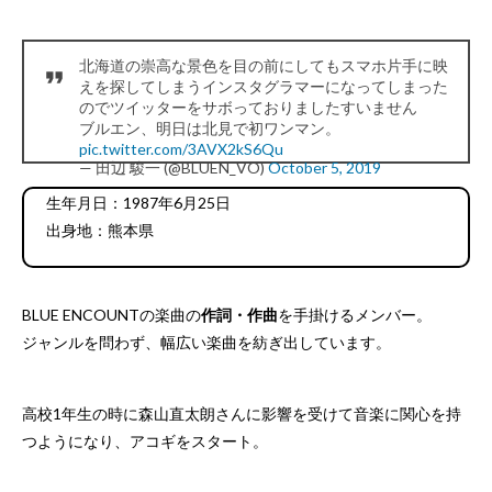
北海道の崇高な景色を目の前にしてもスマホ片手に映
えを探してしまうインスタグラマーになってしまった
のでツイッターをサボっておりましたすいません
ブルエン、明日は北見で初ワンマン。
pic.twitter.com/3AVX2kS6Qu
— 田辺 駿一 (@BLUEN_VO)
October 5, 2019
生年月日：1987年6月25日
出身地：熊本県
BLUE ENCOUNTの楽曲の
作詞・作曲
を手掛けるメンバー。
ジャンルを問わず、幅広い楽曲を紡ぎ出しています。
高校1年生の時に森山直太朗さんに影響を受けて音楽に関心を持
つようになり、アコギをスタート。