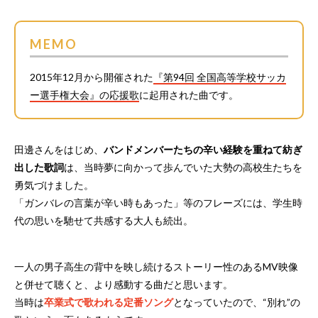
MEMO
2015年12月から開催された
『第94回 全国高等学校サッカ
ー選手権大会』の応援歌
に起用された曲です。
田邊さんをはじめ、
バンドメンバーたちの辛い経験を重ねて紡ぎ
出した歌詞
は、当時夢に向かって歩んでいた大勢の高校生たちを
勇気づけました。
「ガンバレの言葉が辛い時もあった」等のフレーズには、学生時
代の思いを馳せて共感する大人も続出。
一人の男子高生の背中を映し続けるストーリー性のあるMV映像
と併せて聴くと、より感動する曲だと思います。
当時は
卒業式で歌われる定番ソング
となっていたので、“別れ”の