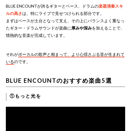
BLUE ENCOUNTが誇るギターとベース、ドラムの
楽器演奏スキ
ルの高さ
は、特にライブで見せつけられる部分です。
まずはベースが土台となって支え、その上にバランスよく重なっ
たギター・ドラムサウンドが楽曲に
厚みや深み
を加えることで、
情熱的な音楽が完成しています。
それが
ボーカルの歌声と相まって、より心揺さぶる音が生まれて
いる
のです。
BLUE ENCOUNTのおすすめ楽曲5選
①もっと光を