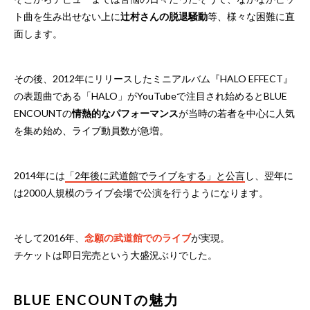
ト曲を生み出せない上に
辻村さんの脱退騒動
等、様々な困難に直
面します。
その後、2012年にリリースしたミニアルバム『HALO EFFECT』
の表題曲である「HALO」がYouTubeで注目され始めるとBLUE
ENCOUNTの
情熱的なパフォーマンス
が当時の若者を中心に人気
を集め始め、ライブ動員数が急増。
2014年には
「2年後に武道館でライブをする」と公言
し、翌年に
は2000人規模のライブ会場で公演を行うようになります。
そして2016年、
念願の武道館でのライブ
が実現。
チケットは即日完売という大盛況ぶりでした。
BLUE ENCOUNTの魅力