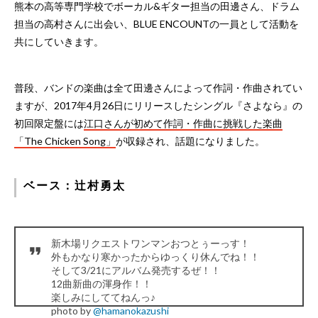
熊本の高等専門学校でボーカル&ギター担当の田邊さん、ドラム
担当の高村さんに出会い、BLUE ENCOUNTの一員として活動を
共にしていきます。
普段、バンドの楽曲は全て田邊さんによって作詞・作曲されてい
ますが、2017年4月26日にリリースしたシングル『さよなら』の
初回限定盤には
江口さんが初めて作詞・作曲に挑戦した楽曲
「The Chicken Song」
が収録され、話題になりました。
ベース：辻村勇太
新木場リクエストワンマンおつとぅーっす！
外もかなり寒かったからゆっくり休んでね！！
そして3/21にアルバム発売するぜ！！
12曲新曲の渾身作！！
楽しみにしててねんっ♪
photo by
@hamanokazushi