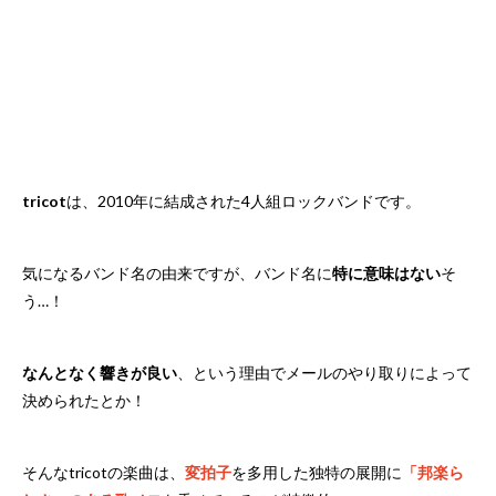
tricot
は、2010年に結成された4人組ロックバンドです。
気になるバンド名の由来ですが、バンド名に
特に意味はない
そ
う…！
なんとなく響きが良い
、という理由でメールのやり取りによって
決められたとか！
そんなtricotの楽曲は、
変拍子
を多用した独特の展開に
「邦楽ら