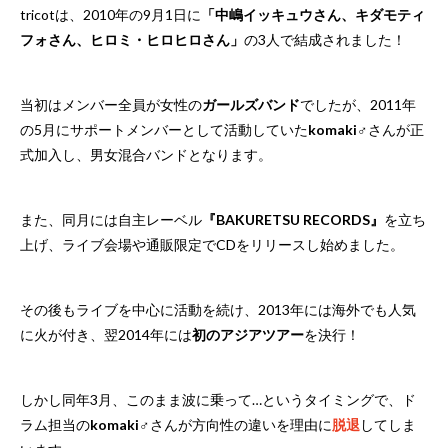
tricotは、2010年の9月1日に
「中嶋イッキュウさん、キダモティ
フォさん、ヒロミ・ヒロヒロさん」
の3人で結成されました！
当初はメンバー全員が女性の
ガールズバンド
でしたが、2011年
の5月にサポートメンバーとして活動していた
komaki♂
さんが正
式加入し、男女混合バンドとなります。
また、同月には自主レーベル
『BAKURETSU RECORDS』
を立ち
上げ、ライブ会場や通販限定でCDをリリースし始めました。
その後もライブを中心に活動を続け、2013年には海外でも人気
に火が付き、翌2014年には
初のアジアツアー
を決行！
しかし同年3月、このまま波に乗って…というタイミングで、ド
ラム担当の
komaki♂
さんが方向性の違いを理由に
脱退
してしま