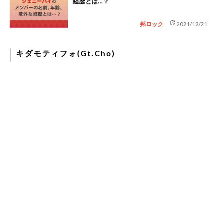
経歴とは…？
update
邦ロック
2021/12/21
キダモティフォ(Gt.Cho)