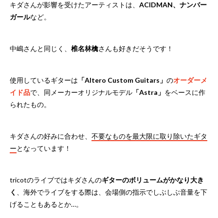
キダさんが影響を受けたアーティストは、
ACIDMAN、ナンバー
ガール
など。
中嶋さんと同じく、
椎名林檎
さんも好きだそうです！
使用しているギターは
「Altero Custom Guitars」
の
オーダーメ
イド品
で、同メーカーオリジナルモデル
「Astra」
をベースに作
られたもの。
キダさんの好みに合わせ、
不要なものを最大限に取り除いたギタ
ー
となっています！
tricotのライブではキダさんの
ギターのボリュームがかなり大き
く
、海外でライブをする際は、会場側の指示でしぶしぶ音量を下
げることもあるとか…。