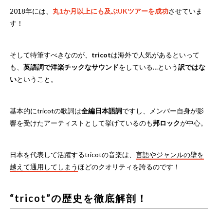
2018年には、
丸1か月以上にも及ぶUKツアーを成功
させていま
す！
そして特筆すべきなのが、
tricot
は海外で人気があるといって
も、
英語詞で洋楽チックなサウンド
をしている…という
訳ではな
い
ということ。
基本的にtricotの歌詞は
全編日本語詞
ですし、メンバー自身が影
響を受けたアーティストとして挙げているのも
邦ロック
が中心。
日本を代表して活躍するtricotの音楽は、
言語やジャンルの壁を
越えて通用してしまう
ほどのクオリティを誇るのです！
“tricot”の歴史を徹底解剖！