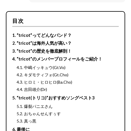
目次
“tricot”ってどんなバンド？
“tricot”は海外人気が高い？
“tricot”の歴史を徹底解剖！
“tricot”のメンバープロフィールをご紹介！
中嶋イッキュウ(Gt.Vo)
キダモティフォ(Gt.Cho)
ヒロミ・ヒロヒロ(Ba.Cho)
吉田雄介(Dr)
“tricot(トリコ)”おすすめソングベスト3
爆裂パニエさん
おちゃんせんすぅす
真っ黒
最後に