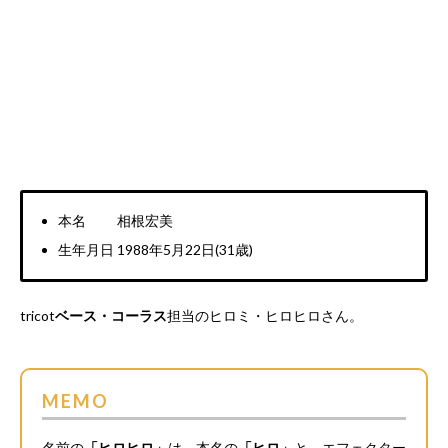
本名 相根宏美
生年月日 1988年5月22日(31歳)
tricot
ベース・コーラス
担当のヒロミ・ヒロヒロさん。
MEMO
名前の
「ヒロヒロ」
は、本名の
「ヒロ」
と、エフェクター