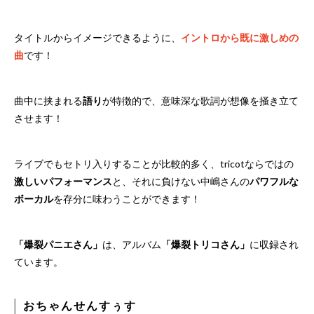
タイトルからイメージできるように、
イントロから既に激しめの
曲
です！
曲中に挟まれる
語り
が特徴的で、意味深な歌詞が想像を掻き立て
させます！
ライブでもセトリ入りすることが比較的多く、tricotならではの
激しいパフォーマンス
と、それに負けない中嶋さんの
パワフルな
ボーカル
を存分に味わうことができます！
「爆裂パニエさん」
は、アルバム
「爆裂トリコさん」
に収録され
ています。
おちゃんせんすぅす