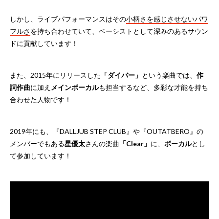
しかし、ライブパフォーマンスはその
小柄さを感じさせないパワ
フルさ
を持ち合わせていて、ベーシストとして深みのあるサウン
ドに貢献しています！
また、2015年にリリースした
「ダイバー」
という楽曲では、
作
詞作曲
に加え
メインボーカル
も担当するなど、多彩な才能を持ち
合わせた人物です！
2019年にも、『DALLJUB STEP CLUB』や『OUTATBERO』の
メンバーでもある
星優太
さんの楽曲
「Clear」
に、
ボーカル
とし
て参加しています！