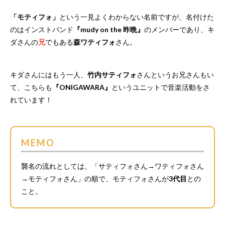
「モティフォ」
という一見よくわからない名前ですが、名付けた
のはインストバンド
『mudy on the 昨晩』
のメンバーであり、キ
ダさんの
兄
でもある
森ワティフォ
さん。
キダさんにはもう一人、
竹内サティフォ
さんというお兄さんもい
て、こちらも
『ONIGAWARA』
というユニットで音楽活動をさ
れています！
MEMO
襲名の流れとしては、「サティフォさん→ワティフォさん
→モティフォさん」の順で、モティフォさんが
3代目
との
こと。