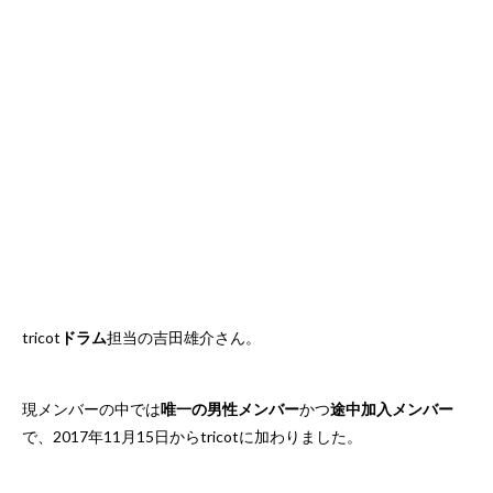
tricot
ドラム
担当の吉田雄介さん。
現メンバーの中では
唯一の男性メンバー
かつ
途中加入メンバー
で、2017年11月15日からtricotに加わりました。