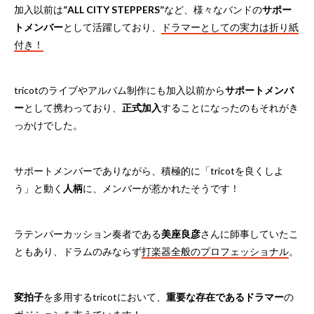
加入以前は
”ALL CITY STEPPERS”
など、様々なバンドの
サポー
トメンバー
として活躍しており、
ドラマーとしての実力は折り紙
付き！
tricotのライブやアルバム制作にも加入以前から
サポートメンバ
ー
として携わっており、
正式加入
することになったのもそれがき
っかけでした。
サポートメンバーでありながら、積極的に「tricotを良くしよ
う」と動く
人柄
に、メンバーが惹かれたそうです！
ラテンパーカッション奏者である
美座良彦
さんに師事していたこ
ともあり、ドラムのみならず
打楽器全般のプロフェッショナル
。
変拍子
を多用するtricotにおいて、
重要な存在であるドラマー
の