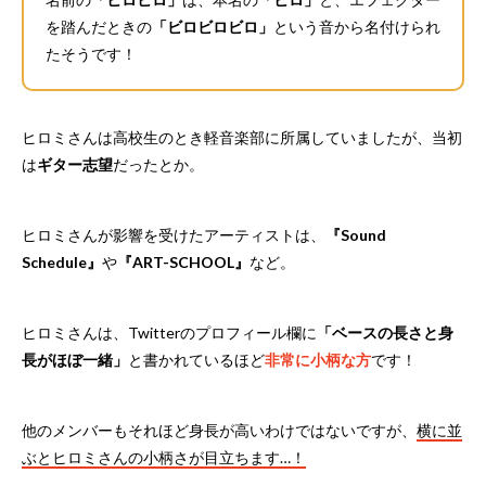
を踏んだときの
「ビロビロビロ」
という音から名付けられ
たそうです！
ヒロミさんは高校生のとき軽音楽部に所属していましたが、当初
は
ギター志望
だったとか。
ヒロミさんが影響を受けたアーティストは、
『Sound
Schedule』
や
『ART-SCHOOL』
など。
ヒロミさんは、Twitterのプロフィール欄に
「ベースの長さと身
長がほぼ一緒」
と書かれているほど
非常に小柄な方
です！
他のメンバーもそれほど身長が高いわけではないですが、
横に並
ぶとヒロミさんの小柄さが目立ちます…！