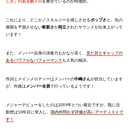
しさ」のある歌メロ
を乗せているのが特徴的。
これにより、どこかノスタルジーを感じさせる
ポップさ
と、先の
展開を予測させない
斬新さ
が
両立
されたサウンドが出来上がって
います！
また、メンバー自身の演奏力もかなり高く、
見た目とギャップの
あるパワフルなパフォーマンス
も人気の秘訣。
作詞とメインメロディーはメンバーの
中嶋さん
が担当しています
が、作曲は
メンバー全員
で行っているようです！
メジャーデビューをしたのは2019年とつい最近ですが、既に活
動歴は10年目に突入し、
国内外問わず評価が高いアーティストで
す！