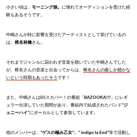
小さい頃は、
モーニング娘。
に憧れてオーディションを受けた経
験もあるそうです。
中嶋さんが特に影響を受けたアーティストとして挙げているの
は、
椎名林檎
さん。
それまでジャンルに囚われず音楽を聴いていた中嶋さんでした
が、椎名さんの音楽と出会ってからは、
椎名さんの曲しか聴かな
いという時期もあったそう
です！
また、中嶋さんはBSスカパー！の番組「
BAZOOKA!!!
」にレギ
ュラー出演していた期間があり、番組内で結成されたバンド
”ジ
ェニーハイ”
にボーカルとして参加しています。
他のメンバーは、
”ゲスの極み乙女”、” indigo la End”
等で活動し