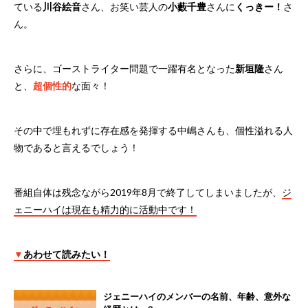
ている
川谷絵音
さん、お笑い芸人の
小藪千豊
さんに
くっきー！
さ
ん。
さらに、ゴーストライター問題で一躍有名となった
新垣隆
さん
と、
超個性的
な面々！
その中で埋もれずに存在感を発揮する中嶋さんも、個性溢れる人
物であると言えるでしょう！
番組自体は残念ながら2019年8月で終了してしまいましたが、
ジ
ェニーハイは現在も精力的に活動中です！
▼
あわせて読みたい！
ジェニーハイのメンバーの名前、年齢、意外な