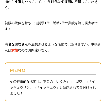
頃から
柔道
をやっていて、中学時代は
柔道部に所属
していたそ
う。
初段の段位を持ち、
滋賀県1位・近畿2位の実績を誇る実力者
で
す！
有名なお坊さん
を連想させるような名前ではありますが、中嶋さ
んは
女性
なのでお間違いなく。
MEMO
その特徴的な名前は、本名の「いくみ」→「193」→「イ
ッキュウサン」→「イッキュウ」と連想されて名付けられ
ました！