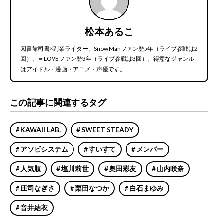
松本あるこ
図書館司書×副業ライター。Snow Manファン歴5年（ライブ参戦は2
回）、＝LOVEファン歴3年（ライブ参戦は3回）。得意なジャンル
はアイドル・漫画・アニメ・声優です。
この記事に関連するタグ
KAWAII LAB.
SWEET STEADY
アソビシステム
すいすて
メンバー
人気順
塩川莉世
奥田彩友
山内咲奈
庄司なぎさ
栗田なつか
白石まゆみ
音井結衣