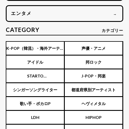
エンタメ
→
CATEGORY
カテゴリー
K-POP（韓流）・海外アーティ
声優・アニメ
スト
アイドル
邦ロック
STARTO
J-POP・邦楽
ENTERTAINMENT（旧ジャニ
シンガーソングライター
都道府県別アーティスト
ーズ）
歌い手・ボカロP
ヘヴィメタル
LDH
HIPHOP