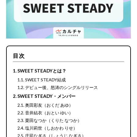
目次
SWEET STEADYとは？
SWEET STEADY結成
デビュー後、怒涛のシングルリリース
SWEET STEADY・メンバー
奥田彩友（おくだ あゆ）
音井結衣（おとい ゆい）
栗田なつか（くりた なつか）
塩川莉世（しおかわ りせ）
庄司なぎさ（しょうじ なぎさ）