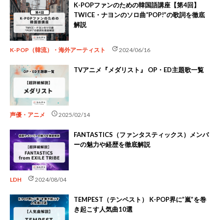
K-POPファンのための韓国語講座【第4回】
TWICE・ナヨンのソロ曲“POP!”の歌詞を徹底
解説
update
K-POP（韓流）・海外アーティスト
2024/06/16
TVアニメ『メダリスト』 OP・ED主題歌一覧
schedule
声優・アニメ
2025/02/14
FANTASTICS（ファンタスティックス）メンバ
ーの魅力や経歴を徹底解説
update
LDH
2024/08/04
TEMPEST（テンペスト） K-POP界に”嵐”を巻
き起こす人気曲10選