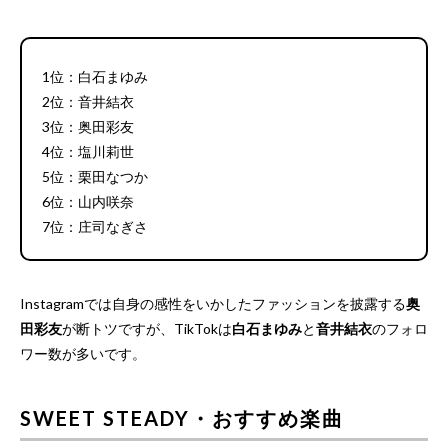
1位：白石まゆみ
2位：音井結衣
3位：奥田彩友
4位：塩川莉世
5位：栗田なつか
6位：山内咲奈
7位：庄司なぎさ
Instagramでは自身の感性をいかしたファッションを披露する
奥
田彩友
が断トツですが、TikTokは
白石まゆみ
と
音井結衣
のフォロ
ワー数が多いです。
SWEET STEADY・おすすめ楽曲