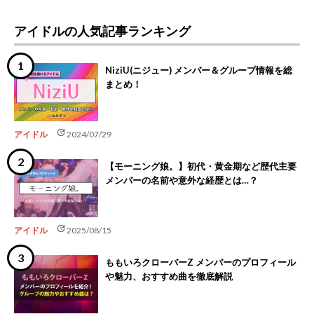
アイドルの人気記事ランキング
NiziU(ニジュー) メンバー＆グループ情報を総
まとめ！
update
アイドル
2024/07/29
【モーニング娘。】初代・黄金期など歴代主要
メンバーの名前や意外な経歴とは…？
update
アイドル
2025/08/15
ももいろクローバーZ メンバーのプロフィール
や魅力、おすすめ曲を徹底解説