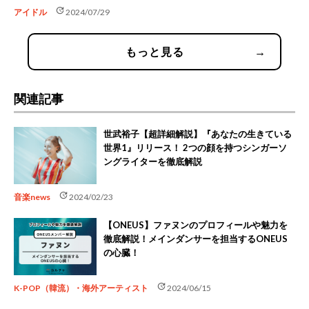
update
アイドル
2024/07/29
もっと見る
→
関連記事
世武裕子【超詳細解説】『あなたの生きている
世界1』リリース！ 2つの顔を持つシンガーソ
ングライターを徹底解説
update
音楽news
2024/02/23
【ONEUS】ファヌンのプロフィールや魅力を
徹底解説！メインダンサーを担当するONEUS
の心臓！
update
K-POP（韓流）・海外アーティスト
2024/06/15