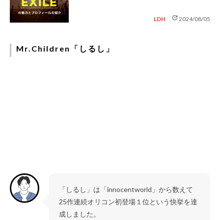
update
LDH
2024/08/05
Mr.Children「しるし」
「しるし」は「innocentworld」から数えて
25作連続オリコン初登場１位という快挙を達
成しました。