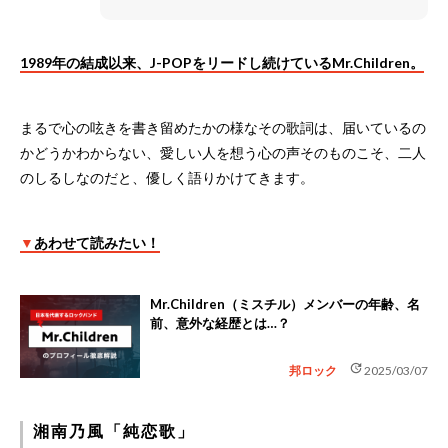
1989年の結成以来、J-POPをリードし続けているMr.Children。
まるで心の呟きを書き留めたかの様なその歌詞は、届いているの
かどうかわからない、愛しい人を想う心の声そのものこそ、二人
のしるしなのだと、優しく語りかけてきます。
▼
あわせて読みたい！
Mr.Children（ミスチル）メンバーの年齢、名
前、意外な経歴とは…？
update
邦ロック
2025/03/07
湘南乃風「純恋歌」