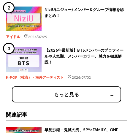
NiziU(ニジュー) メンバー＆グループ情報を総
まとめ！
update
アイドル
2024/07/29
【2026年最新版】BTSメンバーのプロフィー
ルや人気順、メンバーカラー、魅力を徹底解
説！
update
K-POP（韓流）・海外アーティスト
2026/07/02
もっと見る
→
関連記事
早見沙織 – 鬼滅の刃、SPY×FAMILY、ONE