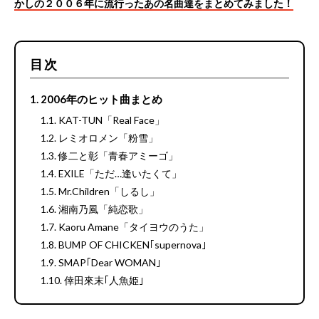
かしの２００６年に流行ったあの名曲達をまとめてみました！
目次
2006年のヒット曲まとめ
KAT-TUN「Real Face」
レミオロメン「粉雪」
修二と彰「青春アミーゴ」
EXILE「ただ…逢いたくて」
Mr.Children「しるし」
湘南乃風「純恋歌」
Kaoru Amane「タイヨウのうた」
BUMP OF CHICKEN｢supernova｣
SMAP｢Dear WOMAN｣
倖田來末｢人魚姫｣