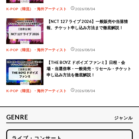
schedule
K-POP（韓流）・海外アーティスト
2026/08/04
【NCT 127 ライブ 2026】一般販売や当落情
報、チケット申し込み方法まで徹底解説！
schedule
K-POP（韓流）・海外アーティスト
2026/08/04
【THE BOYZ ドボイズ ファンミ】日程・会
場・当選倍率・一般発売・リセール・チケット
申し込み方法を徹底解説！
schedule
K-POP（韓流）・海外アーティスト
2026/08/04
GENRE
ジャンル
ライブ・コンサート
→