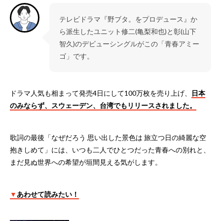
テレビドラマ『野ブタ。をプロデュース』か
ら派生したユニット修二(亀梨和也)と彰(山下
智久)のデビューシングルがこの「青春アミー
ゴ」です。
ドラマ人気も相まって発売4日にして100万枚を売り上げ、
日本
のみならず、スウェーデン、台湾でもリリースされました。
歌詞の最後「なぜだろう 思い出した景色は 旅立つ日の綺麗な空
抱きしめて」には、いつも二人でひとつだった青春への別れと、
まだ見ぬ世界への希望が垣間見える気がします。
▼
あわせて読みたい！