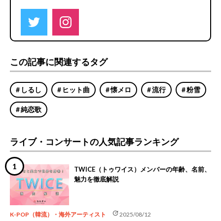
この記事に関連するタグ
しるし
ヒット曲
懐メロ
流行
粉雪
純恋歌
ライブ・コンサートの人気記事ランキング
TWICE（トゥワイス）メンバーの年齢、名前、
魅力を徹底解説
update
K-POP（韓流）・海外アーティスト
2025/08/12