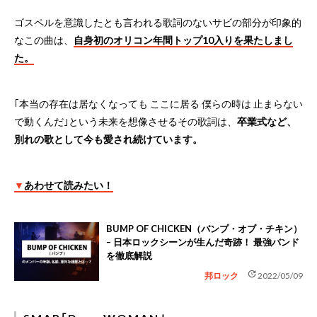
ゴスペルを意識したとも言われる歌詞のないサビの部分が印象的
なこの曲は、
自身初のオリコン年間トップ10入りを果たしまし
た。
｢本当の存在は居なくなっても ここに居る 僕らの時は 止まらない
で動くんだ｣という未来を想像させるその歌詞は、
卒業式など、
別れの歌として今も愛され続けています。
▼
あわせて読みたい！
BUMP OF CHICKEN（バンプ・オブ・チキン）
– 日本ロックシーンが生んだ奇跡！ 最強バンド
を徹底解説
update
邦ロック
2022/05/09