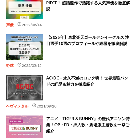
PIECE！ 超話題作で活躍する人気声優を徹底解
説
schedule
声優
2022/08/14
【2025年】東北楽天ゴールデンイーグルス 注
目選手10選のプロフィールや経歴を徹底解説
schedule
野球
2025/05/15
AC/DC – 永久不滅のロック魂！ 世界最強バン
ドの経歴＆魅力を徹底紹介
schedule
ヘヴィメタル
2021/09/20
アニメ『TIGER & BUNNY』の歴代アニソン特
集！OP・ED・挿入歌・劇場版主題歌を一挙ご
紹介