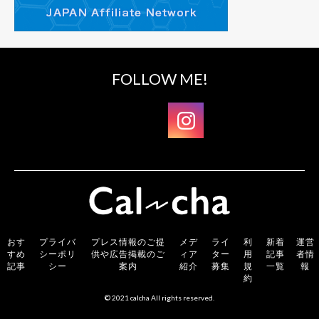
FOLLOW ME!
おす
プライバ
プレス情報のご提
メデ
ライ
利
新着
運営
すめ
シーポリ
供や広告掲載のご
ィア
ター
用
記事
者情
記事
シー
案内
紹介
募集
規
一覧
報
約
© 2021 calcha All rights reserved.