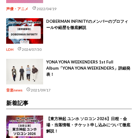
update
声優・アニメ
2022/04/19
DOBERMAN INFINITYのメンバーのプロフィ
ールや経歴を徹底解説
update
LDH
2024/07/30
YONA YONA WEEKENDERS 1st Full
Album「YONA YONA WEEKENDERS」詳細発
表！
schedule
音楽news
2021/09/17
新着記事
【東方神起 ユンホ ソロコン 2026】日程・会
場・当落情報・チケット申し込みについて徹底
解説！