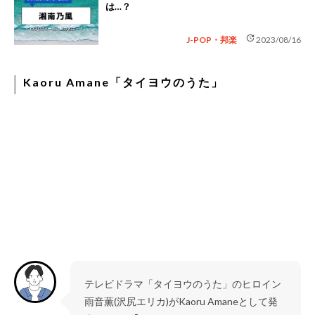
は…？
update
J-POP・邦楽
2023/08/16
Kaoru Amane「タイヨウのうた」
テレビドラマ「タイヨウのうた」のヒロイン
雨音薫(沢尻エリカ)がKaoru Amaneとして発