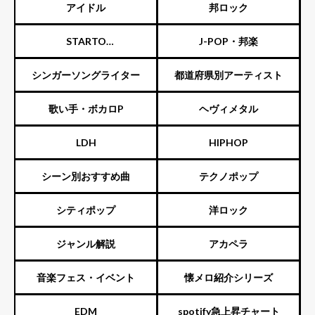
スト
アイドル
邦ロック
STARTO
J-POP・邦楽
ENTERTAINMENT（旧ジャニ
シンガーソングライター
都道府県別アーティスト
ーズ）
歌い手・ボカロP
ヘヴィメタル
LDH
HIPHOP
シーン別おすすめ曲
テクノポップ
シティポップ
洋ロック
ジャンル解説
アカペラ
音楽フェス・イベント
懐メロ紹介シリーズ
EDM
spotify急上昇チャート