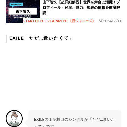
山下智久【超詳細解説】世界を舞台に活躍！プ
ロフィール・経歴、魅力、現在の情報を徹底解
説
update
STARTO ENTERTAINMENT（旧ジャニーズ）
2024/06/11
EXILE「ただ…逢いたくて」
EXILEの１９枚目のシングルが「ただ…逢いた
くて」です。