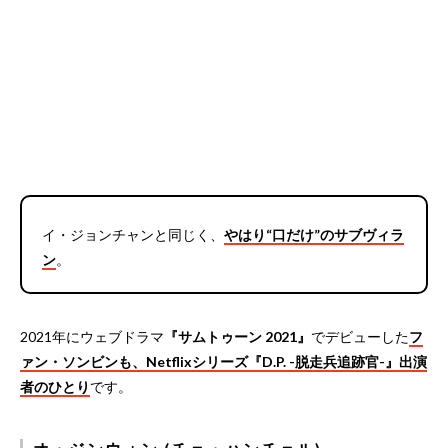
イ・ジョンチャンと同じく、
やはり“口だけ”のサブヴィラ
ン
。
2021年にウェブドラマ
『サムトゥーン 2021』
でデビューした
フ
ァン・ソンビンも、Netflixシリーズ『D.P. -脱走兵追跡官-』出演
者のひとり
です。