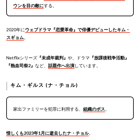
ウンを目の敵に
する。
2020年に
ウェブドラマ『恋愛革命』で俳優デビューしたキム・
スギョム
。
Netflixシリーズ
『未成年裁判』
や、ドラマ
『放課後戦争活動』
『熱血司祭2』
など、
話題作へ出演
しています。
キム・ギルス (ナ・チョル)
家出ファミリーを犯罪に利用する、
組織のボス
。
惜しくも2023年1月に逝去したナ・チョル
。