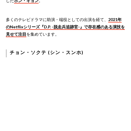
した
ホン・ギョン
。
多くのテレビドラマに助演・端役としての出演を経て、
2021年
のNetflixシリーズ『D.P. -脱走兵追跡官-』で存在感のある演技を
見せて注目
を集めています。
チョン・ソクテ (シン・スンホ)