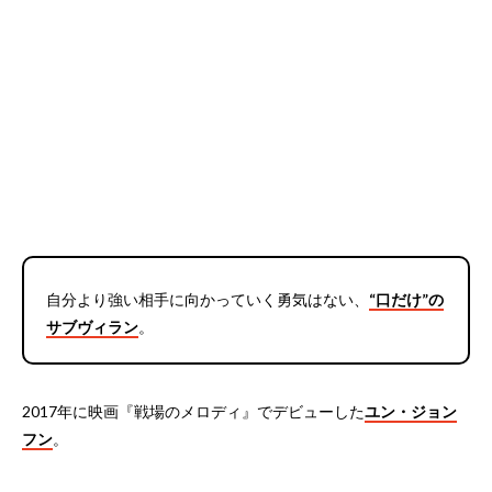
自分より強い相手に向かっていく勇気はない、
“口だけ”の
サブヴィラン
。
2017年に映画『戦場のメロディ』でデビューした
ユン・ジョン
フン
。