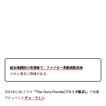
総合格闘技の有望株で、ファイター系動画配信者
。
スホと過去に因縁がある。
2021年にBLドラマ
『The Tasty Florida(フロリダ飯店)』
で俳優
デビューした
チャ・ウミン
。