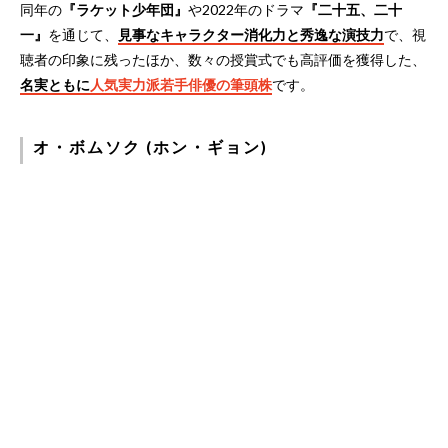
同年の
『ラケット少年団』
や2022年のドラマ
『二十五、二十
一』
を通じて、
見事なキャラクター消化力と秀逸な演技力
で、視
聴者の印象に残ったほか、数々の授賞式でも高評価を獲得した、
名実ともに
人気実力派若手俳優の筆頭株
です。
オ・ボムソク (ホン・ギョン)