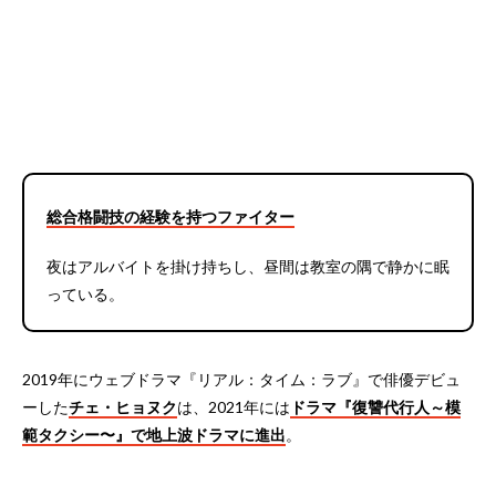
総合格闘技の経験を持つファイター
夜はアルバイトを掛け持ちし、昼間は教室の隅で静かに眠
っている。
2019年にウェブドラマ『リアル：タイム：ラブ』で俳優デビュ
ーした
チェ・ヒョヌク
は、2021年には
ドラマ『復讐代行人～模
範タクシー〜』で地上波ドラマに進出
。