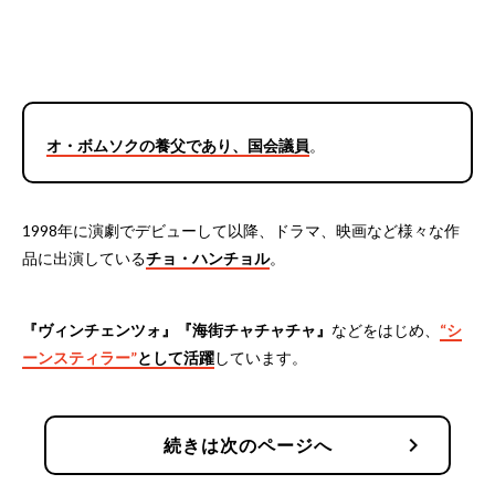
オ・ボムソクの養父であり、国会議員
。
1998年に演劇でデビューして以降、ドラマ、映画など様々な作
品に出演している
チョ・ハンチョル
。
『ヴィンチェンツォ』『海街チャチャチャ』
などをはじめ、
“シ
ーンスティラー”
として活躍
しています。
chevron_right
続きは次のページへ