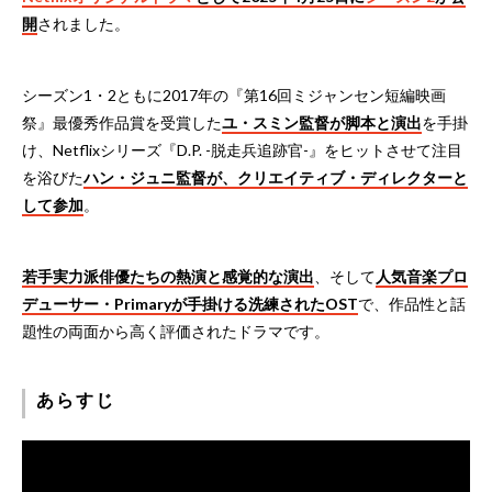
開
されました。
シーズン1・2ともに2017年の『第16回ミジャンセン短編映画
祭』最優秀作品賞を受賞した
ユ・スミン監督が脚本と演出
を手掛
け、Netflixシリーズ『D.P. -脱走兵追跡官-』をヒットさせて注目
を浴びた
ハン・ジュニ監督が、クリエイティブ・ディレクターと
して参加
。
若手実力派俳優たちの熱演と感覚的な演出
、そして
人気音楽プロ
デューサー・Primaryが手掛ける洗練されたOST
で、作品性と話
題性の両面から高く評価されたドラマです。
あらすじ