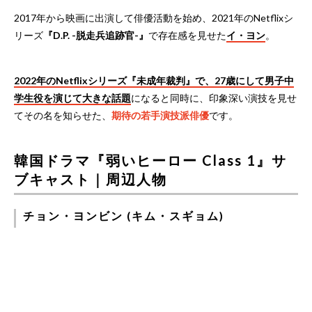
2017年から映画に出演して俳優活動を始め、2021年のNetflixシ
リーズ
『D.P. -脱走兵追跡官-』
で存在感を見せた
イ・ヨン
。
2022年のNetflixシリーズ『未成年裁判』で、27歳にして男子中
学生役を演じて大きな話題
になると同時に、印象深い演技を見せ
てその名を知らせた、
期待の若手演技派俳優
です。
韓国ドラマ『弱いヒーロー Class 1』サ
ブキャスト｜周辺人物
チョン・ヨンビン (キム・スギョム)