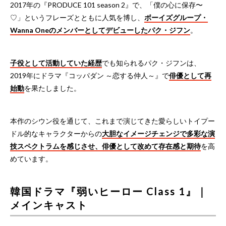
2017年の『PRODUCE 101 season 2』で、「僕の心に保存〜
♡」というフレーズとともに人気を博し、
ボーイズグループ・
Wanna Oneのメンバーとしてデビューしたパク・ジフン
。
子役として活動していた経歴
でも知られるパク・ジフンは、
2019年にドラマ『コッパダン ～恋する仲人～』で
俳優として再
始動
を果たしました。
本作のシウン役を通じて、これまで演じてきた愛らしいトイプー
ドル的なキャラクターからの
大胆なイメージチェンジで多彩な演
技スペクトラムを感じさせ、俳優として改めて存在感と期待
を高
めています。
韓国ドラマ『弱いヒーロー Class 1』｜
メインキャスト