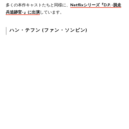
多くの本作キャストたちと同様に、
Netflixシリーズ『D.P. -脱走
兵追跡官-』に出演
しています。
ハン・テフン (ファン・ソンビン)