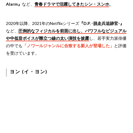
Alarm』
など、
青春ドラマで活躍してきたシン・スンホ
。
2020年以降、2021年のNetflixシリーズ
『D.P. -脱走兵追跡官-』
など、
圧倒的なフィジカルを前面に出し、パワフルなビジュアル
や中低音ボイスが際立つ線の太い演技を披露
し、若手実力派俳優
の中でも
「ノワールジャンルに合致する新人が登場した」
と評価
を受けています。
ヨン (イ・ヨン)