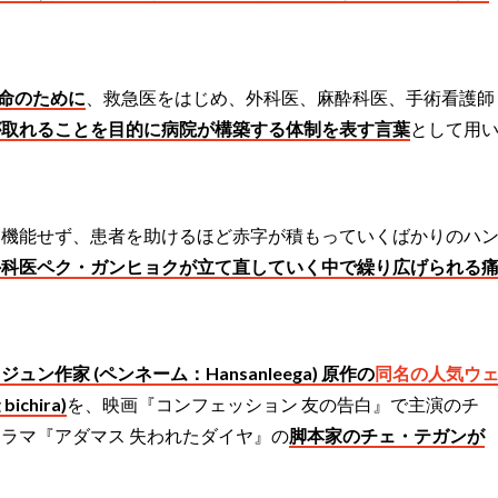
命のために
、救急医をはじめ、外科医、麻酔科医、手術看護師
が取れることを目的に病院が構築する体制を表す言葉
として用
に機能せず、患者を助けるほど赤字が積もっていくばかりのハ
外科医ペク・ガンヒョクが立て直していく中で繰り広げられる
。
作家 (ペンネーム：Hansanleega) 原作の
同名の人気ウ
ichira)
を、映画『コンフェッション 友の告白』で主演のチ
ラマ『アダマス 失われたダイヤ』の
脚本家のチェ・テガンが