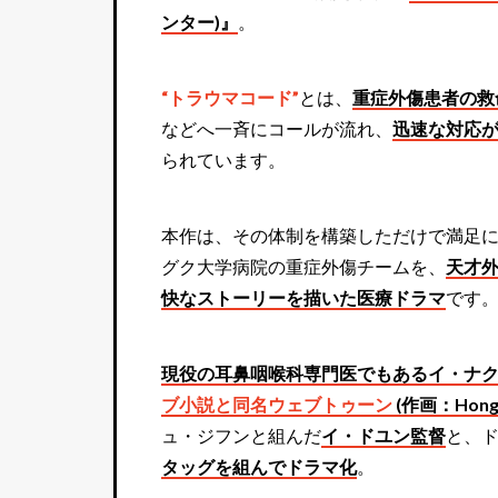
ンター)』
。
“トラウマコード”
とは、
重症外傷患者の救
などへ一斉にコールが流れ、
迅速な対応
られています。
本作は、その体制を構築しただけで満足
グク大学病院の重症外傷チームを、
天才
快なストーリーを描いた医療ドラマ
です
現役の耳鼻咽喉科専門医でもあるイ・ナクジュン
ブ小説と同名ウェブトゥーン
(作画：Hong b
ュ・ジフンと組んだ
イ・ドユン監督
と、ド
タッグを組んでドラマ化
。