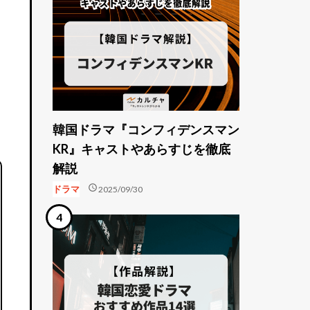
韓国ドラマ『コンフィデンスマン
KR』キャストやあらすじを徹底
解説
schedule
ドラマ
2025/09/30