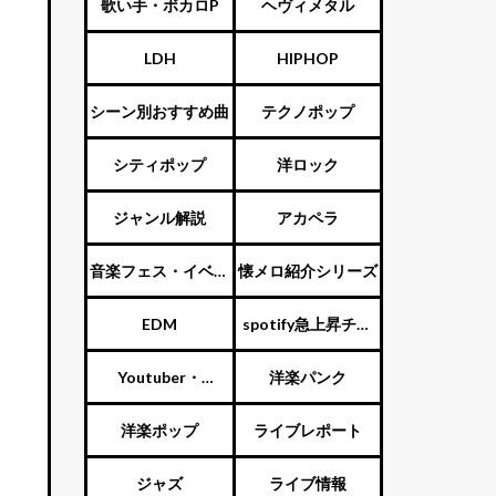
ター
スト
歌い手・ボカロP
ヘヴィメタル
LDH
HIPHOP
シーン別おすすめ曲
テクノポップ
シティポップ
洋ロック
ジャンル解説
アカペラ
音楽フェス・イベン
懐メロ紹介シリーズ
ト
EDM
spotify急上昇チャ
ート
Youtuber・
洋楽パンク
Vtuber・歌い手
洋楽ポップ
ライブレポート
ジャズ
ライブ情報