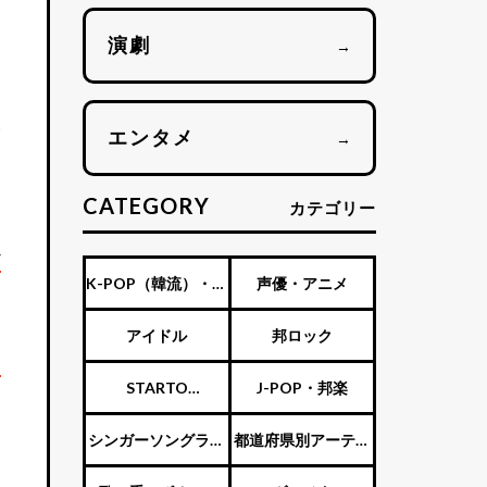
演劇
→
い
エンタメ
→
CATEGORY
カテゴリー
ン
痛
K-POP（韓流）・海
声優・アニメ
外アーティスト
アイドル
邦ロック
ェ
STARTO
J-POP・邦楽
ENTERTAINMENT（旧
シンガーソングライ
都道府県別アーティ
ジャニーズ）