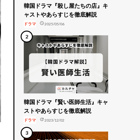
韓国ドラマ『殺し屋たちの店』キ
ャストやあらすじを徹底解説
schedule
ドラマ
2025/05/06
韓国ドラマ『賢い医師生活』キャ
ストやあらすじを徹底解説
update
ドラマ
2023/12/02