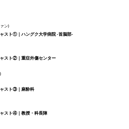
ァン)
韓国ドラマ『トラウマコード』サブキャスト①｜ハングク大学病院 -首脳部-
キャスト②｜重症外傷センター
)
キャスト③｜麻酔科
キャスト④｜教授・科長陣