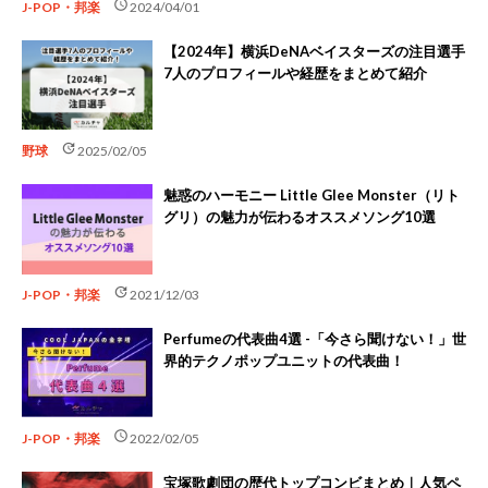
schedule
J-POP・邦楽
2024/04/01
【2024年】横浜DeNAベイスターズの注目選手
7人のプロフィールや経歴をまとめて紹介
update
野球
2025/02/05
魅惑のハーモニー Little Glee Monster（リト
グリ）の魅力が伝わるオススメソング10選
update
J-POP・邦楽
2021/12/03
Perfumeの代表曲4選 -「今さら聞けない！」世
界的テクノポップユニットの代表曲！
schedule
J-POP・邦楽
2022/02/05
宝塚歌劇団の歴代トップコンビまとめ｜人気ペ