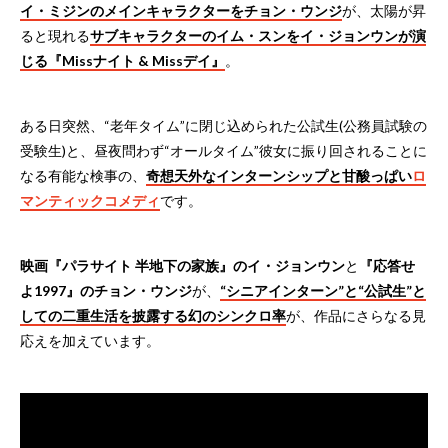
イ・ミジンのメインキャラクターをチョン・ウンジ
が、太陽が昇
ると現れる
サブキャラクターのイム・スンをイ・ジョンウンが演
じる『Missナイト & Missデイ』
。
ある日突然、“老年タイム”に閉じ込められた公試生(公務員試験の
受験生)と、昼夜問わず“オールタイム”彼女に振り回されることに
なる有能な検事の、
奇想天外なインターンシップと甘酸っぱい
ロ
マンティックコメディ
です。
映画『パラサイト 半地下の家族』のイ・ジョンウン
と
『応答せ
よ1997』のチョン・ウンジ
が、
“シニアインターン”と“公試生”と
しての二重生活を披露する幻のシンクロ率
が、作品にさらなる見
応えを加えています。