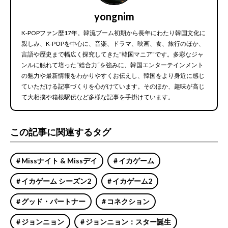
yongnim
K-POPファン歴17年。韓流ブーム初期から長年にわたり韓国文化に
親しみ、K-POPを中心に、音楽、ドラマ、映画、食、旅行のほか、
言語や歴史まで幅広く探究してきた“韓国マニア“です。多彩なジャ
ンルに触れて培った“総合力“を強みに、韓国エンターテインメント
の魅力や最新情報をわかりやすくお伝えし、韓国をより身近に感じ
ていただける記事づくりを心がけています。そのほか、趣味が高じ
て大相撲や箱根駅伝など多様な記事を手掛けています。
この記事に関連するタグ
Missナイト & Missデイ
イカゲーム
イカゲーム シーズン2
イカゲーム2
グッド・パートナー
コネクション
ジョンニョン
ジョンニョン：スター誕生