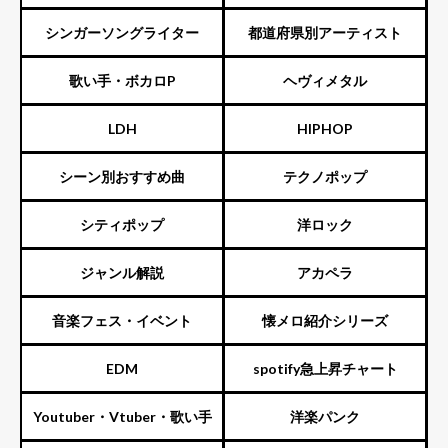
ENTERTAINMENT（旧ジャニ
シンガーソングライター
都道府県別アーティスト
ーズ）
歌い手・ボカロP
ヘヴィメタル
LDH
HIPHOP
シーン別おすすめ曲
テクノポップ
シティポップ
洋ロック
ジャンル解説
アカペラ
音楽フェス・イベント
懐メロ紹介シリーズ
EDM
spotify急上昇チャート
Youtuber・Vtuber・歌い手
洋楽パンク