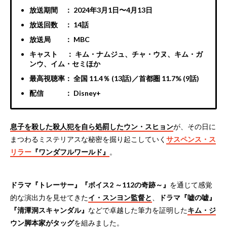
放送期間 ： 2024年3月1日〜4月13日
放送回数 ： 14話
放送局 ： MBC
キャスト ： キム・ナムジュ、チャ・ウヌ、キム・ガ
ンウ、イム・セミほか
最高視聴率： 全国 11.4％ (13話)／首都圏 11.7% (9話)
配信 ： Disney+
息子を殺した殺人犯を自ら処罰したウン・スヒョン
が、その日に
まつわるミステリアスな秘密を掘り起こしていく
サスペンス・ス
リラー
『ワンダフルワールド』
。
ドラマ『トレーサー』『ボイス2 ～112の奇跡～』
を通じて感覚
的な演出力を見せてきた
イ・スンヨン監督と
、
ドラマ『嘘の嘘』
『清潭洞スキャンダル』
などで卓越した筆力を証明した
キム・ジ
ウン脚本家がタッグ
を組みました。