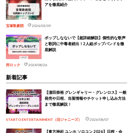
アを徹底紹介
update
宝塚歌劇団
2026/03/09
ポップしなないで【超詳細解説】個性的な歌声
と歌詞に中毒者続出！2人組ポップバンドを徹
底解説
update
邦ロック
2024/08/26
新着記事
【濵田崇裕 グレンギャリー・グレンロス】一般
発売や日程、当落情報やチケット申し込み方法
まで徹底解説！
schedule
STARTO ENTERTAINMENT（旧ジャニーズ）
2026/08/07
【東方神起 ユンホ ソロコン 2026】日程・会