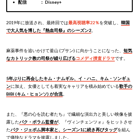
配信 ： Disney+
2019年に放送され、最終回では
最高視聴率22％
を突破し、
韓国
で大人気を博した『熱血司祭』のシーズン2
。
麻薬事件を追いかけて釜山 (プサン) に向かうことになった、
短気
なカトリック教の司祭が繰り広げる
コメディ捜査ドラマ
です。
5年ぶりに再会したキム・ナムギル、イ・ハニ、キム・ソンギュ
ン
に加え、女優としても着実なキャリアを積み始めている
歌手の
BIBI (キム・ヒョンソ) が合流
。
また、『悪の心を読む者たち』で繊細な演出力と美しい映像を披
露した
パク・ボラム監督が
、『ヴィンチェンツォ』をヒットさせ
た
パク・ジェボム脚本家と、シーズン1に続き再びタッグ
を組ん
で痛快なドラマを披露しました。