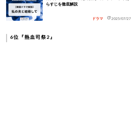
らすじを徹底解説
update
ドラマ
2025/07/27
6位『熱血司祭2』