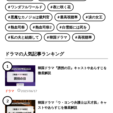
ワンダフルワールド
夜に咲く花
悪魔なカノジョは裁判官
最高視聴率
涙の女王
熱血司祭
熱血司祭2
白雪姫には死を
私の夫と結婚して
韓国ドラマ
高視聴率
ドラマの人気記事ランキング
韓国ドラマ『誘拐の日』キャストやあらすじを
徹底解説
schedule
ドラマ
2025/06/17
韓国ドラマ「ウ・ヨンウ弁護士は天才肌」キャ
ストやあらすじを徹底解説