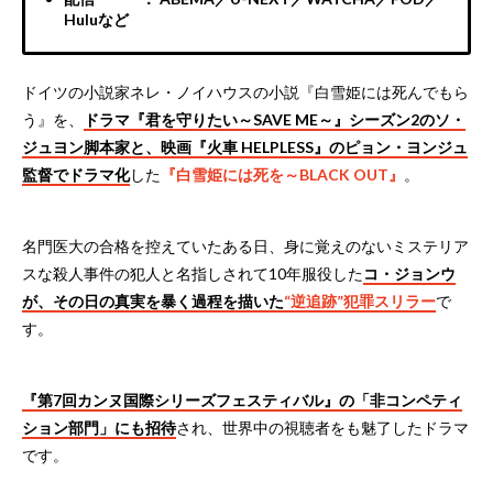
Huluなど
ドイツの小説家ネレ・ノイハウスの小説『白雪姫には死んでもら
う』を、
ドラマ『君を守りたい～SAVE ME～』シーズン2のソ・
ジュヨン脚本家と、映画『火車 HELPLESS』のピョン・ヨンジュ
監督でドラマ化
した
『白雪姫には死を～BLACK OUT』
。
名門医大の合格を控えていたある日、身に覚えのないミステリア
スな殺人事件の犯人と名指しされて10年服役した
コ・ジョンウ
が、その日の真実を暴く過程を描いた
“逆追跡”犯罪スリラー
で
す。
『第7回カンヌ国際シリーズフェスティバル』の「非コンペティ
ション部門」にも招待
され、世界中の視聴者をも魅了したドラマ
です。