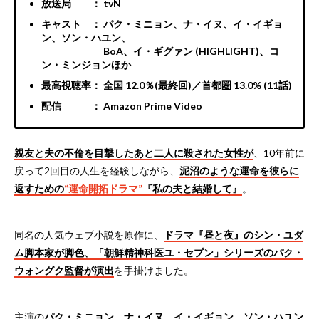
放送局 ： tvN
キャスト ： パク・ミニョン、ナ・イヌ、イ・イギョ
ン、ソン・ハユン、
BoA、イ・ギグァン (HIGHLIGHT)、コ
ン・ミンジョンほか
最高視聴率： 全国 12.0％(最終回)／首都圏 13.0% (11話)
配信 ： Amazon Prime Video
親友と夫の不倫を目撃したあと二人に殺された女性が
、10年前に
戻って2回目の人生を経験しながら、
泥沼のような運命を彼らに
返すための
“運命開拓ドラマ”
『私の夫と結婚して』
。
同名の人気ウェブ小説を原作に、
ドラマ『昼と夜』のシン・ユダ
ム脚本家が脚色、「朝鮮精神科医ユ・セプン」シリーズのパク・
ウォングク監督が演出
を手掛けました。
主演の
パク・ミニョン
、
ナ・イヌ
、
イ・イギョン
、
ソン・ハユン