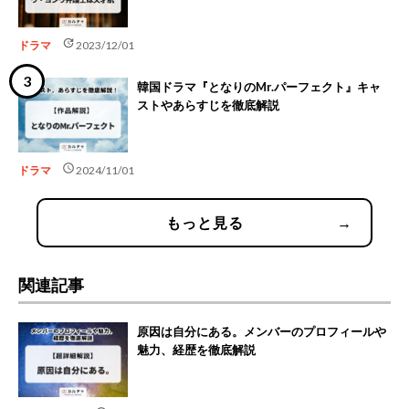
update
ドラマ
2023/12/01
韓国ドラマ『となりのMr.パーフェクト』キャ
ストやあらすじを徹底解説
schedule
ドラマ
2024/11/01
もっと見る
→
関連記事
原因は自分にある。メンバーのプロフィールや
魅力、経歴を徹底解説