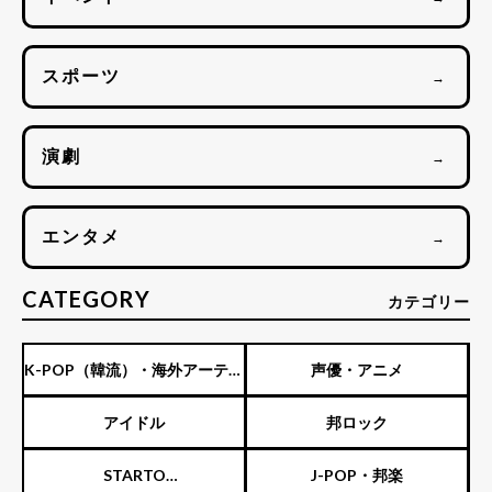
スポーツ
→
演劇
→
エンタメ
→
CATEGORY
カテゴリー
K-POP（韓流）・海外アーティ
声優・アニメ
スト
アイドル
邦ロック
STARTO
J-POP・邦楽